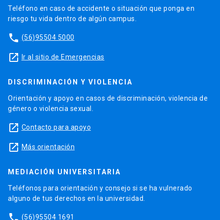
Teléfono en caso de accidente o situación que ponga en
riesgo tu vida dentro de algún campus.
phone
(56)95504 5000
launch
Ir al sitio de Emergencias
DISCRIMINACIÓN Y VIOLENCIA
Orientación y apoyo en casos de discriminación, violencia de
género o violencia sexual.
launch
Contacto para apoyo
launch
Más orientación
MEDIACIÓN UNIVERSITARIA
Teléfonos para orientación y consejo si se ha vulnerado
alguno de tus derechos en la universidad.
phone
(56)95504 1691