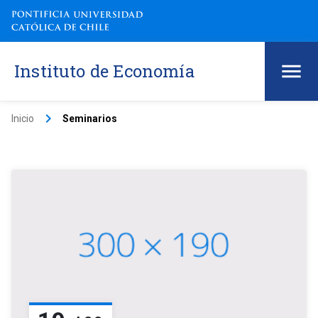
Instituto de Economía
keyboard_arrow_right
Inicio
Seminarios