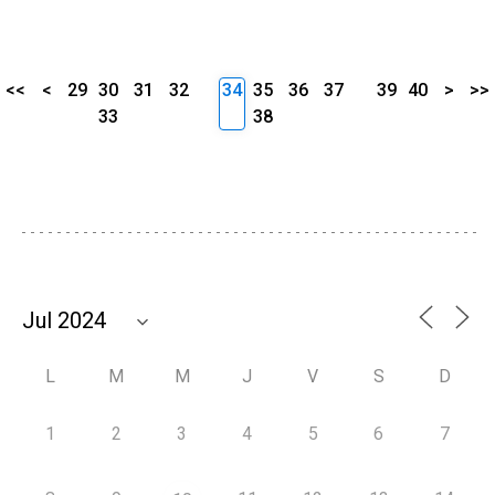
<<
<
29
30
31
32
34
35
36
37
39
40
>
>>
33
38
L
M
M
J
V
S
D
1
2
3
4
5
6
7