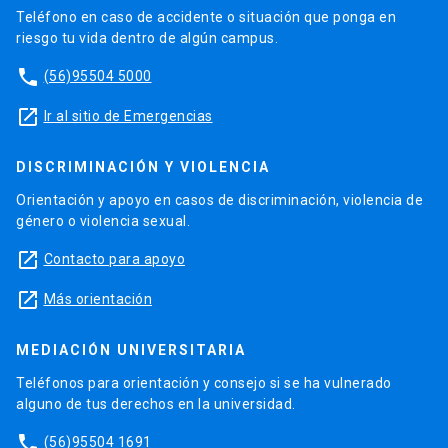
Teléfono en caso de accidente o situación que ponga en
riesgo tu vida dentro de algún campus.
phone
(56)95504 5000
launch
Ir al sitio de Emergencias
DISCRIMINACIÓN Y VIOLENCIA
Orientación y apoyo en casos de discriminación, violencia de
género o violencia sexual.
launch
Contacto para apoyo
launch
Más orientación
MEDIACIÓN UNIVERSITARIA
Teléfonos para orientación y consejo si se ha vulnerado
alguno de tus derechos en la universidad.
phone
(56)95504 1691