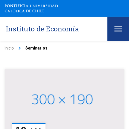
Instituto de Economía
keyboard_arrow_right
Inicio
Seminarios