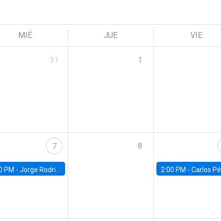
MIÉ
JUE
VIE
31
1
8
7
0 PM -
Jorge Rodriguez, Universidad de Los Andes
2:00 PM -
Carlos Pérez, Universidad Finis