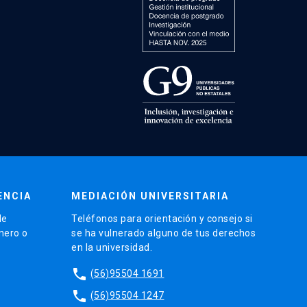
ENCIA
MEDIACIÓN UNIVERSITARIA
de
Teléfonos para orientación y consejo si
énero o
se ha vulnerado alguno de tus derechos
en la universidad.
phone
(56)95504 1691
phone
(56)95504 1247