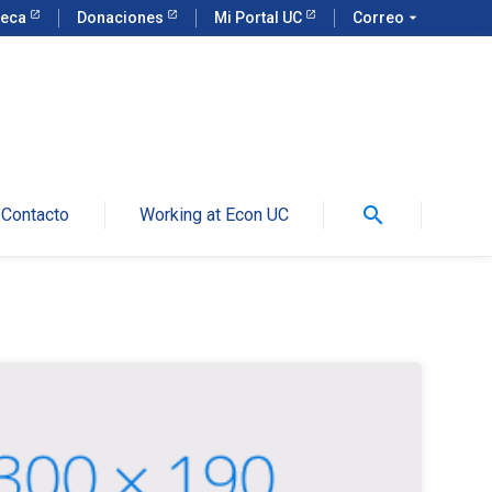
teca
Donaciones
Mi Portal UC
Correo
arrow_drop_down
search
Contacto
Working at Econ UC