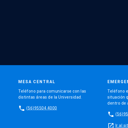
MESA CENTRAL
EMERGE
Teléfono para comunicarse con las
Teléfono e
distintas áreas de la Universidad.
situación 
dentro de
phone
(56)95504 4000
phone
(56)9
launch
Ir al 