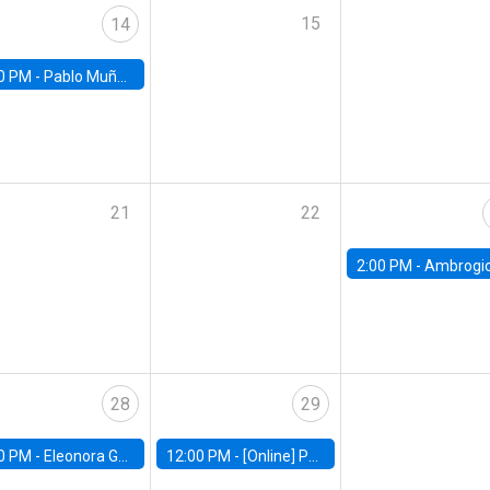
15
14
0 PM -
Pablo Muñoz, Universidad de Chile
21
22
2:00 PM -
Ambrogio Cesa-Bianchi, Bank of Eng
28
29
0 PM -
Eleonora Guarnieri, Exeter University
12:00 PM -
[Online] Pablo Slutzky, University of Maryland