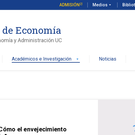
ADMISIÓN
Medios
arrow_drop_down
Biblio
o de Economía
nomía y Administración UC
Académicos e Investigación
Noticias
arrow_drop_down
 Cómo el envejecimiento