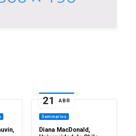
21
ABR
a
Seminarios
uvin,
Diana MacDonald,