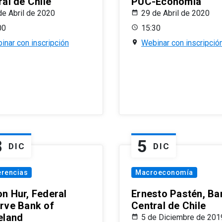
al de Chile
PUC-Economía
de Abril de 2020
29 de Abril de 2020
00
15:30
inar con inscripción
Webinar con inscripció
8
5
DIC
DIC
erencias
Macroeconomía
n Hur, Federal
Ernesto Pastén, Ba
rve Bank of
Central de Chile
eland
5 de Diciembre de 201