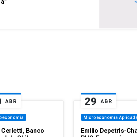
ia”
0
29
ABR
ABR
oeconomía
Microeconomía Aplicad
 Cerletti, Banco
Emilio Depetris-Cha