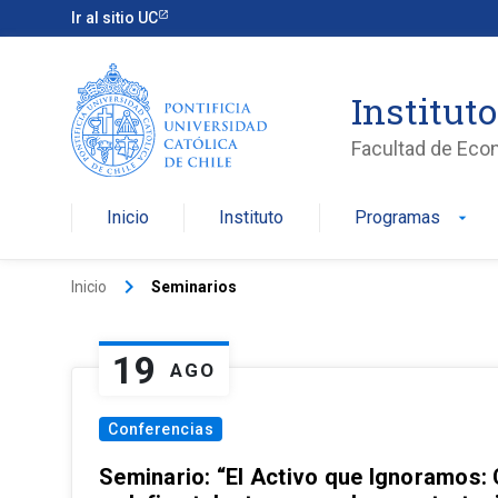
Ir al sitio UC
Institut
Facultad de Eco
Inicio
Instituto
Programas
arrow_drop_down
keyboard_arrow_right
Inicio
Seminarios
19
AGO
Conferencias
Seminario: “El Activo que Ignoramos: