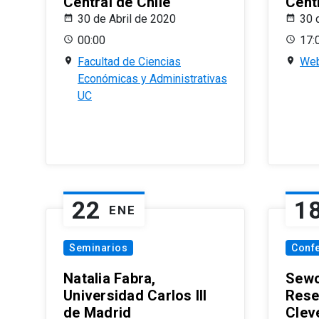
Central de Chile
Centr
30 de Abril de 2020
30 
00:00
17:
Facultad de Ciencias
Web
Económicas y Administrativas
UC
22
1
ENE
Seminarios
Conf
Natalia Fabra,
Sewo
Universidad Carlos III
Rese
de Madrid
Clev