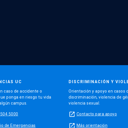
NCIAS UC
DISCRIMINACIÓN Y VIOL
n caso de accidente o
Orientación y apoyo en casos 
que ponga en riesgo tu vida
discriminación, violencia de g
 algún campus.
violencia sexual.
launch
5504 5000
Contacto para apoyo
launch
sitio de Emergencias
Más orientación