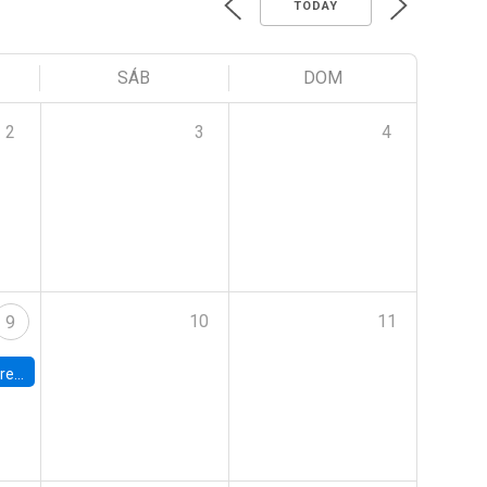
TODAY
SÁB
DOM
2
3
4
10
11
9
 Terrae