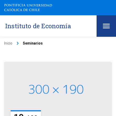
Instituto de Economía
keyboard_arrow_right
Inicio
Seminarios