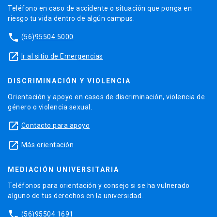
Teléfono en caso de accidente o situación que ponga en
riesgo tu vida dentro de algún campus.
phone
(56)95504 5000
launch
Ir al sitio de Emergencias
DISCRIMINACIÓN Y VIOLENCIA
Orientación y apoyo en casos de discriminación, violencia de
género o violencia sexual.
launch
Contacto para apoyo
launch
Más orientación
MEDIACIÓN UNIVERSITARIA
Teléfonos para orientación y consejo si se ha vulnerado
alguno de tus derechos en la universidad.
phone
(56)95504 1691