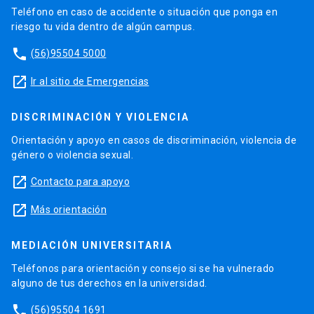
Teléfono en caso de accidente o situación que ponga en
riesgo tu vida dentro de algún campus.
phone
(56)95504 5000
launch
Ir al sitio de Emergencias
DISCRIMINACIÓN Y VIOLENCIA
Orientación y apoyo en casos de discriminación, violencia de
género o violencia sexual.
launch
Contacto para apoyo
launch
Más orientación
MEDIACIÓN UNIVERSITARIA
Teléfonos para orientación y consejo si se ha vulnerado
alguno de tus derechos en la universidad.
phone
(56)95504 1691