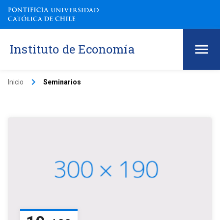
Instituto de Economía
keyboard_arrow_right
Inicio
Seminarios