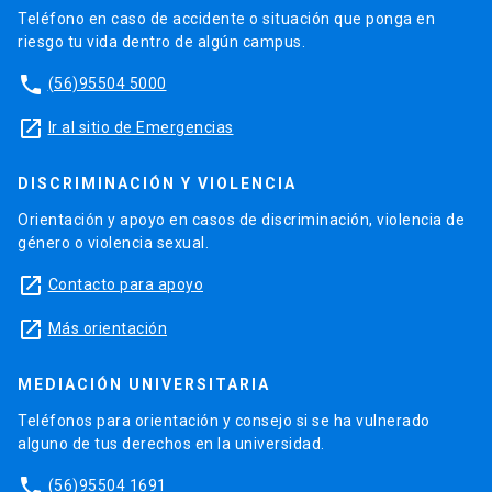
Teléfono en caso de accidente o situación que ponga en
riesgo tu vida dentro de algún campus.
phone
(56)95504 5000
launch
Ir al sitio de Emergencias
DISCRIMINACIÓN Y VIOLENCIA
Orientación y apoyo en casos de discriminación, violencia de
género o violencia sexual.
launch
Contacto para apoyo
launch
Más orientación
MEDIACIÓN UNIVERSITARIA
Teléfonos para orientación y consejo si se ha vulnerado
alguno de tus derechos en la universidad.
phone
(56)95504 1691