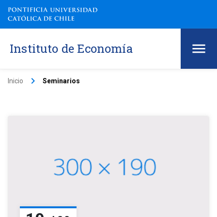
Instituto de Economía
keyboard_arrow_right
Inicio
Seminarios