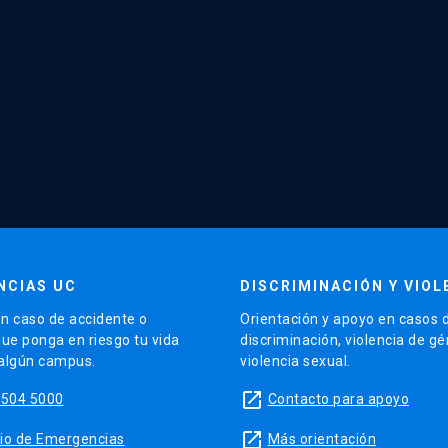
NCIAS UC
DISCRIMINACIÓN Y VIOL
n caso de accidente o
Orientación y apoyo en casos 
que ponga en riesgo tu vida
discriminación, violencia de g
 algún campus.
violencia sexual.
launch
5504 5000
Contacto para apoyo
launch
sitio de Emergencias
Más orientación