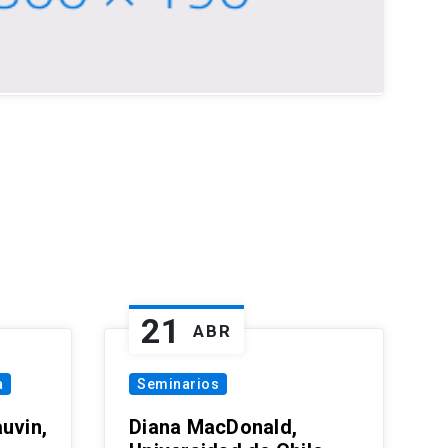
21
ABR
a
Seminarios
uvin,
Diana MacDonald,