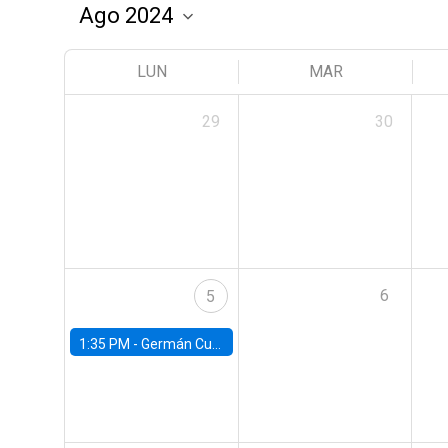
LUN
MAR
29
30
6
5
1:35 PM -
Germán Cubas, University of Houston