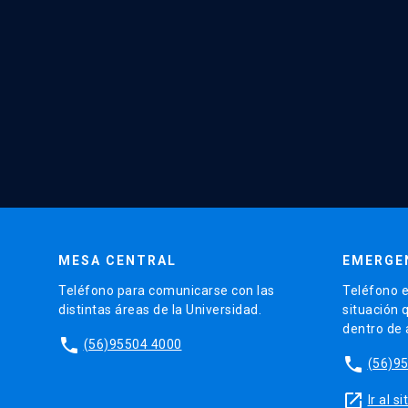
MESA CENTRAL
EMERGE
Teléfono para comunicarse con las
Teléfono e
distintas áreas de la Universidad.
situación 
dentro de
phone
(56)95504 4000
phone
(56)9
launch
Ir al 