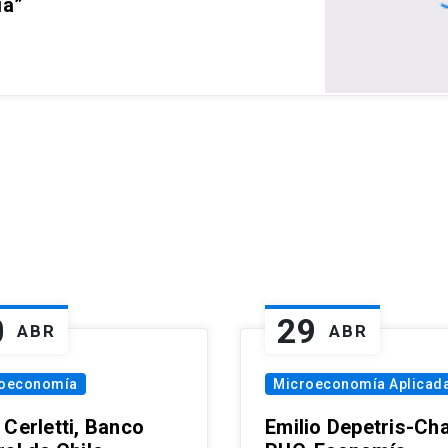
ia”
0
29
ABR
ABR
oeconomía
Microeconomía Aplicad
 Cerletti, Banco
Emilio Depetris-Cha