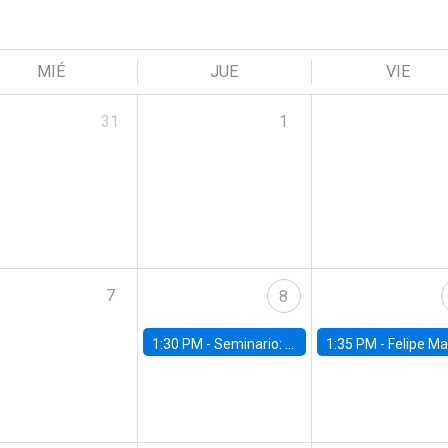
MIÉ
JUE
VIE
31
1
7
8
1:30 PM -
Seminario: “Recuperando la humanidad para progresar en la era de la IA»
1:35 PM -
Felipe Martínez, alumno Doctorado en Ec