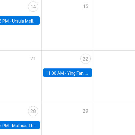
15
14
5 PM -
Ursula Mello, Insper - Institute of Education and Research
21
22
11:00 AM -
Ying Fan, University of Michigan
29
28
5 PM -
Mathias Thoenig, University of Lausanne