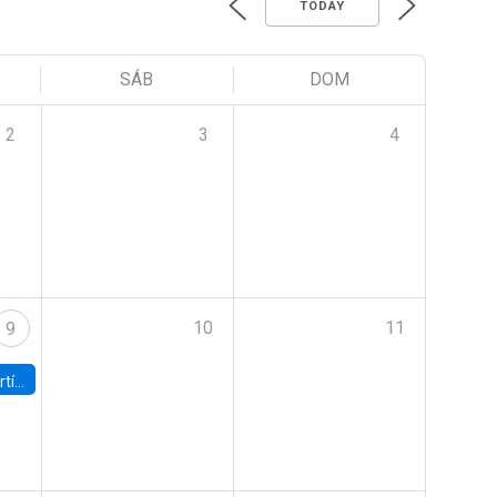
TODAY
SÁB
DOM
2
3
4
10
11
9
onomía UC