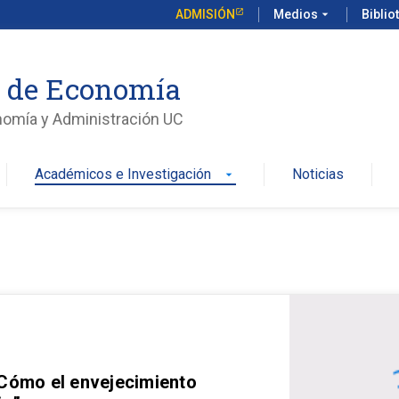
ADMISIÓN
Medios
arrow_drop_down
Biblio
o de Economía
nomía y Administración UC
Académicos e Investigación
Noticias
arrow_drop_down
 Cómo el envejecimiento