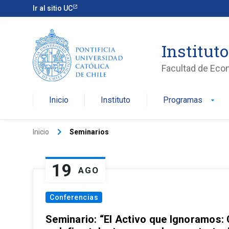
Ir al sitio UC
Institut
Facultad de Eco
Inicio
Instituto
Programas
arrow_drop_down
keyboard_arrow_right
Inicio
Seminarios
19
AGO
Conferencias
Seminario: “El Activo que Ignoramos: