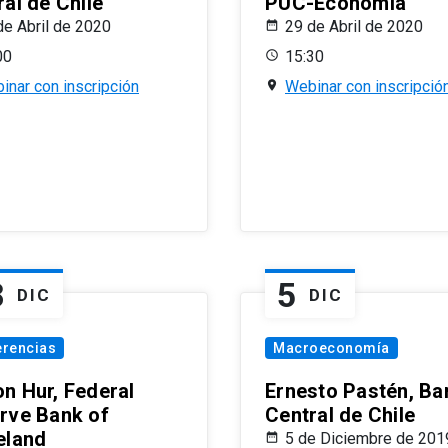
al de Chile
PUC-Economía
de Abril de 2020
29 de Abril de 2020
00
15:30
inar con inscripción
Webinar con inscripció
8
5
DIC
DIC
erencias
Macroeconomía
n Hur, Federal
Ernesto Pastén, Ba
rve Bank of
Central de Chile
eland
5 de Diciembre de 201