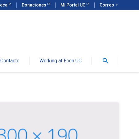
teca
Donaciones
Mi Portal UC
Correo
arrow_drop_down
search
Contacto
Working at Econ UC