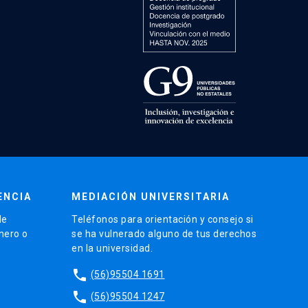
ENCIA
MEDIACIÓN UNIVERSITARIA
de
Teléfonos para orientación y consejo si
énero o
se ha vulnerado alguno de tus derechos
en la universidad.
phone
(56)95504 1691
phone
(56)95504 1247