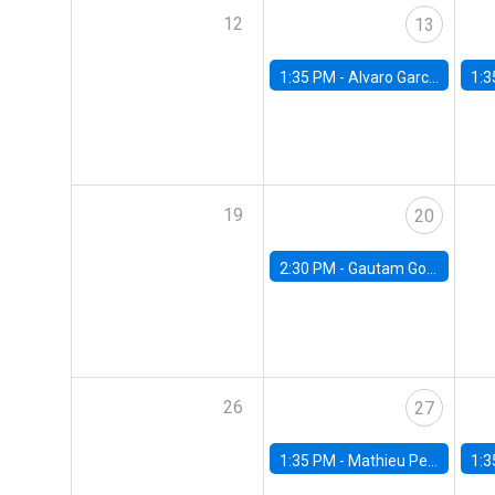
12
13
1:35 PM -
Alvaro Garcia-Marin, Universidad de Los Andes
1:3
19
20
2:30 PM -
Gautam Gowrisankaran, Columbia University
26
27
1:35 PM -
Mathieu Pedemonte, IDB
1:3