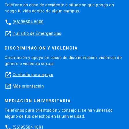
Teléfono en caso de accidente o situación que ponga en
riesgo tu vida dentro de algún campus.
phone
(56)95504 5000
launch
Ir al sitio de Emergencias
DISCRIMINACIÓN Y VIOLENCIA
Orientación y apoyo en casos de discriminación, violencia de
género o violencia sexual.
launch
Contacto para apoyo
launch
Más orientación
MEDIACIÓN UNIVERSITARIA
Teléfonos para orientación y consejo si se ha vulnerado
alguno de tus derechos en la universidad.
phone
(56)95504 1691