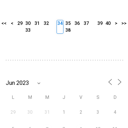
<<
<
29
30
31
32
34
35
36
37
39
40
>
>>
33
38
L
M
M
J
V
S
D
29
30
31
1
2
3
4