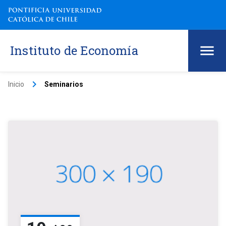
Instituto de Economía
keyboard_arrow_right
Inicio
Seminarios