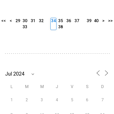
<<
<
29
30
31
32
34
35
36
37
39
40
>
>>
33
38
L
M
M
J
V
S
D
1
2
3
4
5
6
7