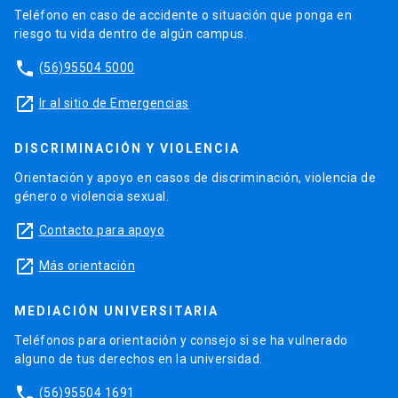
Teléfono en caso de accidente o situación que ponga en
riesgo tu vida dentro de algún campus.
phone
(56)95504 5000
launch
Ir al sitio de Emergencias
DISCRIMINACIÓN Y VIOLENCIA
Orientación y apoyo en casos de discriminación, violencia de
género o violencia sexual.
launch
Contacto para apoyo
launch
Más orientación
MEDIACIÓN UNIVERSITARIA
Teléfonos para orientación y consejo si se ha vulnerado
alguno de tus derechos en la universidad.
phone
(56)95504 1691