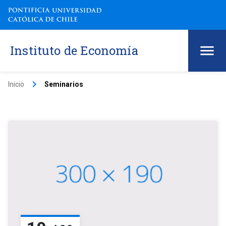
Instituto de Economía
keyboard_arrow_right
Inicio
Seminarios