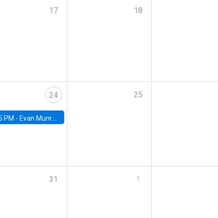
17
18
25
24
5 PM -
Evan Munro, Neyman Visiting Assistant Professor in the Department of Statistics at UC Berkeley
31
1