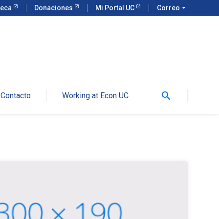
teca
Donaciones
Mi Portal UC
Correo
arrow_drop_down
search
Contacto
Working at Econ UC