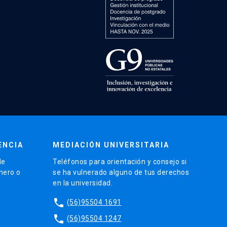
ENCIA
MEDIACIÓN UNIVERSITARIA
de
Teléfonos para orientación y consejo si
énero o
se ha vulnerado alguno de tus derechos
en la universidad.
phone
(56)95504 1691
phone
(56)95504 1247