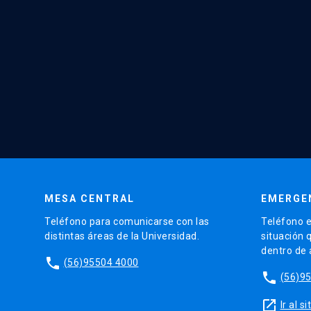
MESA CENTRAL
EMERGE
Teléfono para comunicarse con las
Teléfono e
distintas áreas de la Universidad.
situación 
dentro de
phone
(56)95504 4000
phone
(56)9
launch
Ir al 