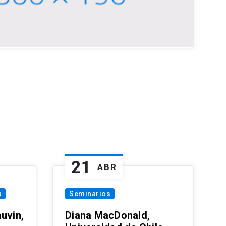
21
ABR
a
Seminarios
uvin,
Diana MacDonald,