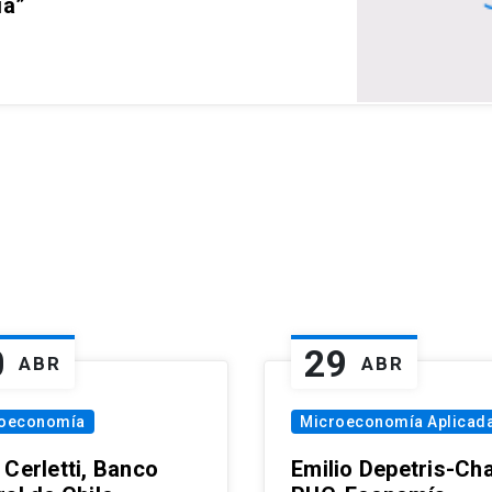
ia”
0
29
ABR
ABR
oeconomía
Microeconomía Aplicad
 Cerletti, Banco
Emilio Depetris-Cha