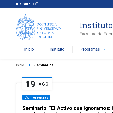
Ir al sitio UC
Institut
Facultad de Eco
Inicio
Instituto
Programas
arrow_drop_down
keyboard_arrow_right
Inicio
Seminarios
19
AGO
Conferencias
Seminario: “El Activo que Ignoramos: