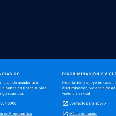
NCIAS UC
DISCRIMINACIÓN Y VIOL
n caso de accidente o
Orientación y apoyo en casos 
que ponga en riesgo tu vida
discriminación, violencia de g
 algún campus.
violencia sexual.
launch
5504 5000
Contacto para apoyo
launch
sitio de Emergencias
Más orientación