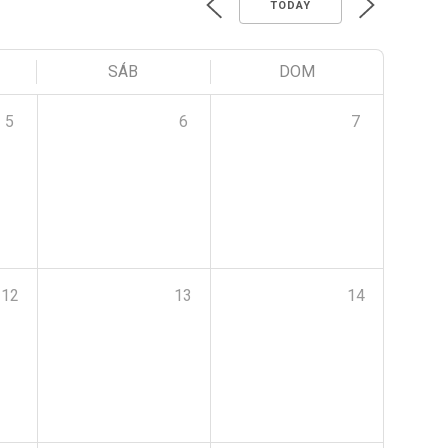
TODAY
SÁB
DOM
5
6
7
12
13
14