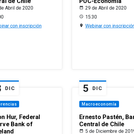
al de Chile
PUC-Economía
de Abril de 2020
29 de Abril de 2020
00
15:30
inar con inscripción
Webinar con inscripció
8
5
DIC
DIC
erencias
Macroeconomía
n Hur, Federal
Ernesto Pastén, Ba
rve Bank of
Central de Chile
eland
5 de Diciembre de 201