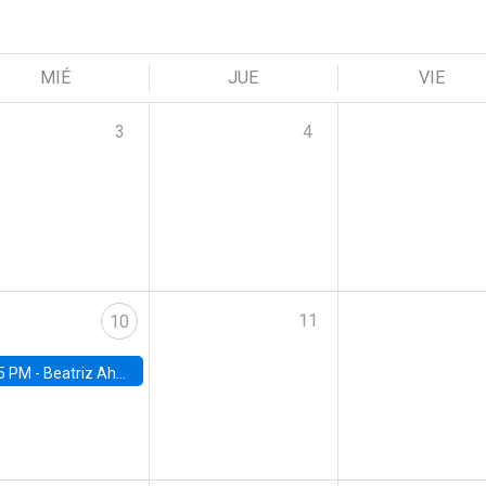
MIÉ
JUE
VIE
3
4
11
10
5 PM -
Beatriz Ahumada, PhD candidate, Universidad de Pittsburgh