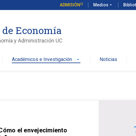
ADMISIÓN
Medios
arrow_drop_down
Biblio
o de Economía
nomía y Administración UC
Académicos e Investigación
Noticias
arrow_drop_down
 Cómo el envejecimiento