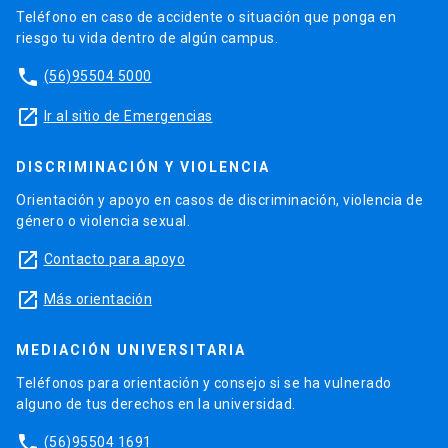
Teléfono en caso de accidente o situación que ponga en
riesgo tu vida dentro de algún campus.
phone
(56)95504 5000
launch
Ir al sitio de Emergencias
DISCRIMINACIÓN Y VIOLENCIA
Orientación y apoyo en casos de discriminación, violencia de
género o violencia sexual.
launch
Contacto para apoyo
launch
Más orientación
MEDIACIÓN UNIVERSITARIA
Teléfonos para orientación y consejo si se ha vulnerado
alguno de tus derechos en la universidad.
phone
(56)95504 1691