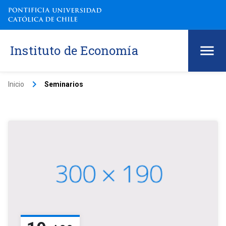
Instituto de Economía
keyboard_arrow_right
Inicio
Seminarios