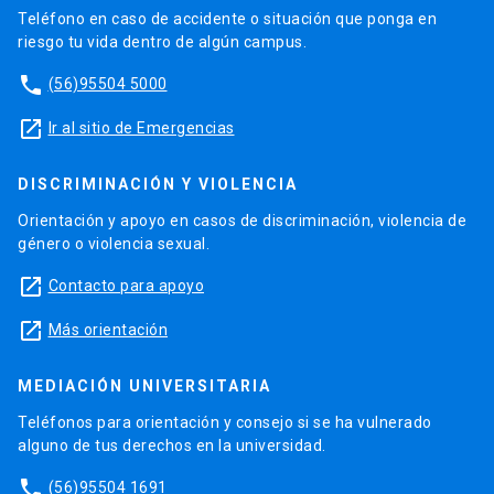
Teléfono en caso de accidente o situación que ponga en
riesgo tu vida dentro de algún campus.
phone
(56)95504 5000
launch
Ir al sitio de Emergencias
DISCRIMINACIÓN Y VIOLENCIA
Orientación y apoyo en casos de discriminación, violencia de
género o violencia sexual.
launch
Contacto para apoyo
launch
Más orientación
MEDIACIÓN UNIVERSITARIA
Teléfonos para orientación y consejo si se ha vulnerado
alguno de tus derechos en la universidad.
phone
(56)95504 1691