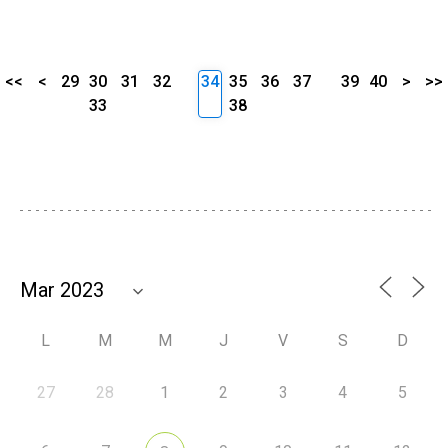
<<
<
29
30
31
32
34
35
36
37
39
40
>
>>
33
38
L
M
M
J
V
S
D
27
28
1
2
3
4
5