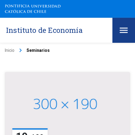
Instituto de Economía
keyboard_arrow_right
Inicio
Seminarios