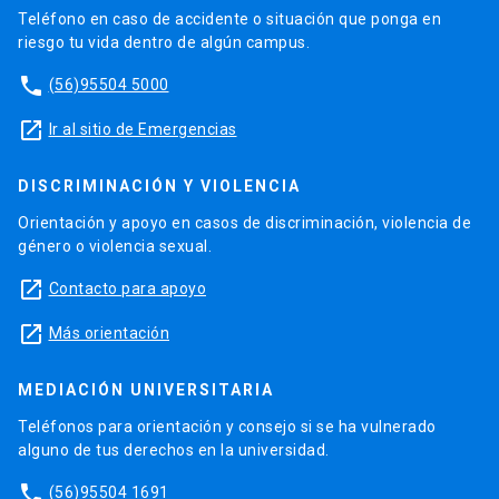
Teléfono en caso de accidente o situación que ponga en
riesgo tu vida dentro de algún campus.
phone
(56)95504 5000
launch
Ir al sitio de Emergencias
DISCRIMINACIÓN Y VIOLENCIA
Orientación y apoyo en casos de discriminación, violencia de
género o violencia sexual.
launch
Contacto para apoyo
launch
Más orientación
MEDIACIÓN UNIVERSITARIA
Teléfonos para orientación y consejo si se ha vulnerado
alguno de tus derechos en la universidad.
phone
(56)95504 1691