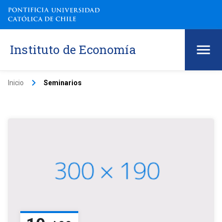
Instituto de Economía
keyboard_arrow_right
Inicio
Seminarios