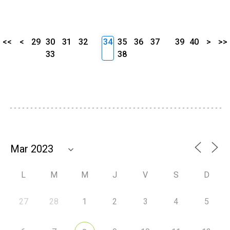
<<
<
29
30
31
32
34
35
36
37
39
40
>
>>
33
38
L
M
M
J
V
S
D
27
28
1
2
3
4
5