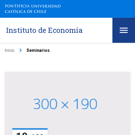
Instituto de Economía
keyboard_arrow_right
Inicio
Seminarios