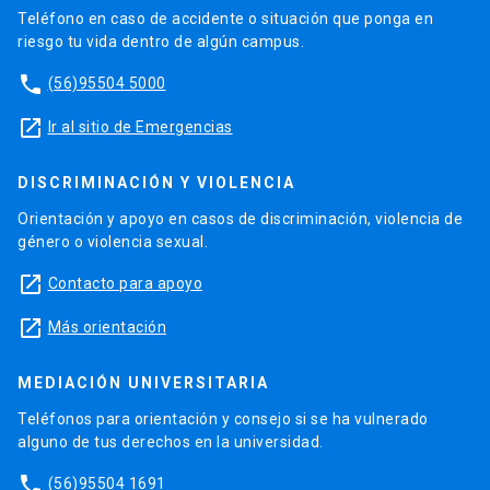
Teléfono en caso de accidente o situación que ponga en
riesgo tu vida dentro de algún campus.
phone
(56)95504 5000
launch
Ir al sitio de Emergencias
DISCRIMINACIÓN Y VIOLENCIA
Orientación y apoyo en casos de discriminación, violencia de
género o violencia sexual.
launch
Contacto para apoyo
launch
Más orientación
MEDIACIÓN UNIVERSITARIA
Teléfonos para orientación y consejo si se ha vulnerado
alguno de tus derechos en la universidad.
phone
(56)95504 1691