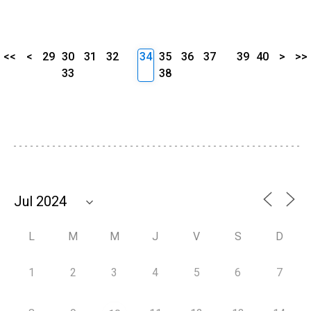
<<
<
29
30
31
32
34
35
36
37
39
40
>
>>
33
38
L
M
M
J
V
S
D
1
2
3
4
5
6
7