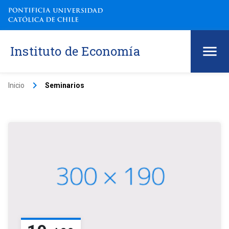
Instituto de Economía
keyboard_arrow_right
Inicio
Seminarios