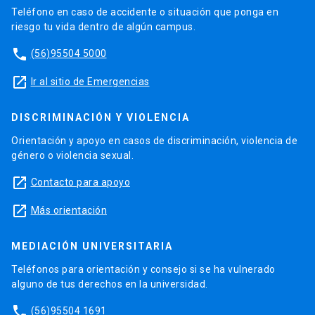
Teléfono en caso de accidente o situación que ponga en
riesgo tu vida dentro de algún campus.
phone
(56)95504 5000
launch
Ir al sitio de Emergencias
DISCRIMINACIÓN Y VIOLENCIA
Orientación y apoyo en casos de discriminación, violencia de
género o violencia sexual.
launch
Contacto para apoyo
launch
Más orientación
MEDIACIÓN UNIVERSITARIA
Teléfonos para orientación y consejo si se ha vulnerado
alguno de tus derechos en la universidad.
phone
(56)95504 1691