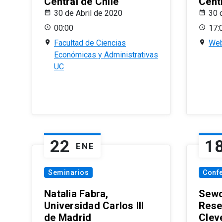
Central de Chile
Centr
30 de Abril de 2020
30 
00:00
17:
Facultad de Ciencias
Web
Económicas y Administrativas
UC
22
1
ENE
Seminarios
Conf
Natalia Fabra,
Sewo
Universidad Carlos III
Rese
de Madrid
Clev