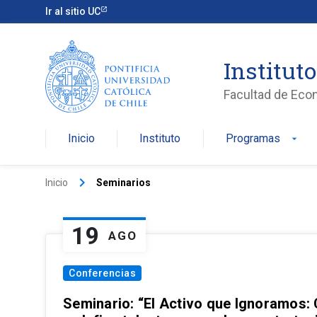
Ir al sitio UC
Institut
Facultad de Eco
Inicio
Instituto
Programas
arrow_drop_down
keyboard_arrow_right
Inicio
Seminarios
19
AGO
Conferencias
Seminario: “El Activo que Ignoramos: