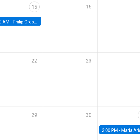
16
15
0 AM -
Philip Oreopolous, University of Toronto
22
23
29
30
2:00 PM -
Maria Aristizabal-Ramirez, FED