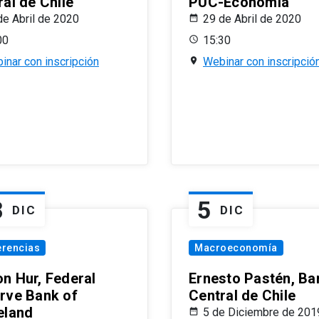
al de Chile
PUC-Economía
de Abril de 2020
29 de Abril de 2020
00
15:30
inar con inscripción
Webinar con inscripció
8
5
DIC
DIC
erencias
Macroeconomía
n Hur, Federal
Ernesto Pastén, Ba
rve Bank of
Central de Chile
eland
5 de Diciembre de 201