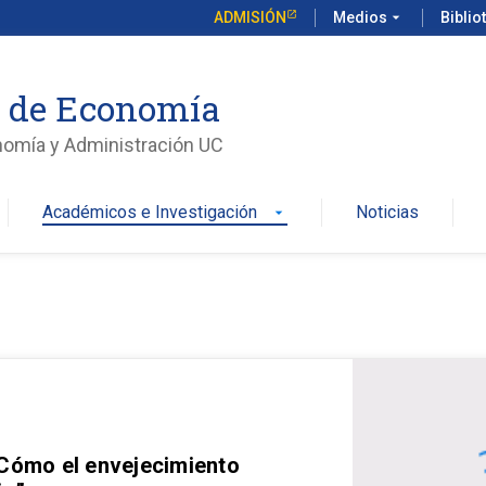
ADMISIÓN
Medios
arrow_drop_down
Biblio
o de Economía
nomía y Administración UC
Académicos e Investigación
Noticias
arrow_drop_down
 Cómo el envejecimiento