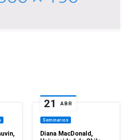
21
ABR
a
Seminarios
uvin,
Diana MacDonald,