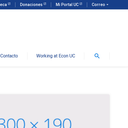
teca
Donaciones
Mi Portal UC
Correo
arrow_drop_down
search
Contacto
Working at Econ UC