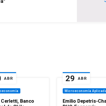
ia”
0
29
ABR
ABR
oeconomía
Microeconomía Aplicad
 Cerletti, Banco
Emilio Depetris-Cha