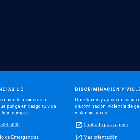
NCIAS UC
DISCRIMINACIÓN Y VIOL
n caso de accidente o
Orientación y apoyo en casos 
que ponga en riesgo tu vida
discriminación, violencia de g
 algún campus.
violencia sexual.
launch
5504 5000
Contacto para apoyo
launch
sitio de Emergencias
Más orientación