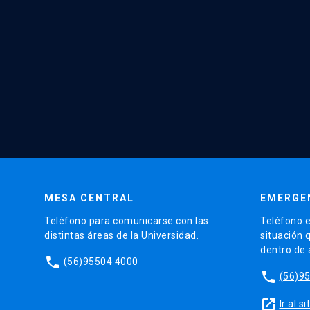
MESA CENTRAL
EMERGE
Teléfono para comunicarse con las
Teléfono e
distintas áreas de la Universidad.
situación 
dentro de
phone
(56)95504 4000
phone
(56)9
launch
Ir al 