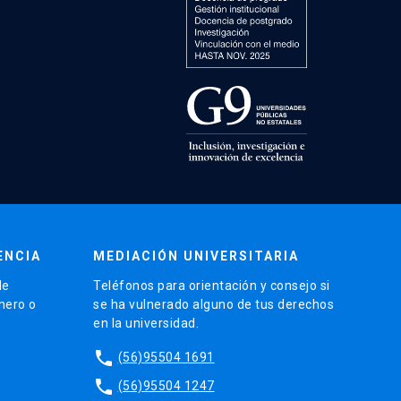
ENCIA
MEDIACIÓN UNIVERSITARIA
de
Teléfonos para orientación y consejo si
énero o
se ha vulnerado alguno de tus derechos
en la universidad.
phone
(56)95504 1691
phone
(56)95504 1247