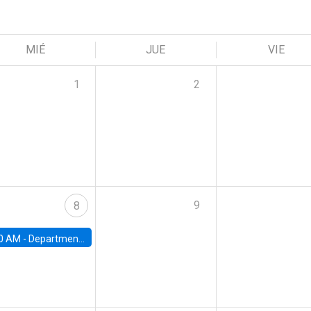
MIÉ
JUE
VIE
1
2
9
8
0 AM -
Department Seminar: James Robinson