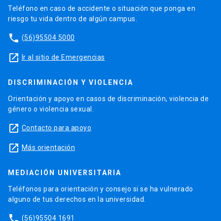
Teléfono en caso de accidente o situación que ponga en
riesgo tu vida dentro de algún campus.
phone
(56)95504 5000
launch
Ir al sitio de Emergencias
DISCRIMINACIÓN Y VIOLENCIA
Orientación y apoyo en casos de discriminación, violencia de
género o violencia sexual.
launch
Contacto para apoyo
launch
Más orientación
MEDIACIÓN UNIVERSITARIA
Teléfonos para orientación y consejo si se ha vulnerado
alguno de tus derechos en la universidad.
phone
(56)95504 1691