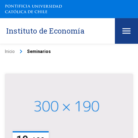
Instituto de Economía
keyboard_arrow_right
Inicio
Seminarios