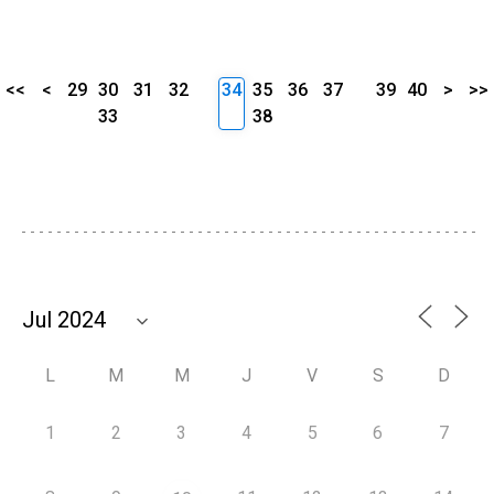
<<
<
29
30
31
32
34
35
36
37
39
40
>
>>
33
38
L
M
M
J
V
S
D
1
2
3
4
5
6
7