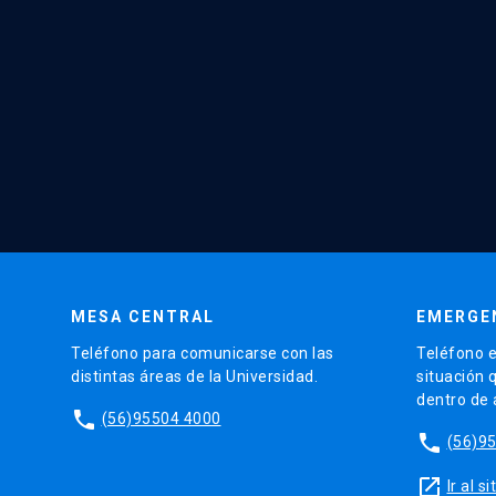
MESA CENTRAL
EMERGE
Teléfono para comunicarse con las
Teléfono e
distintas áreas de la Universidad.
situación 
dentro de
phone
(56)95504 4000
phone
(56)9
launch
Ir al 