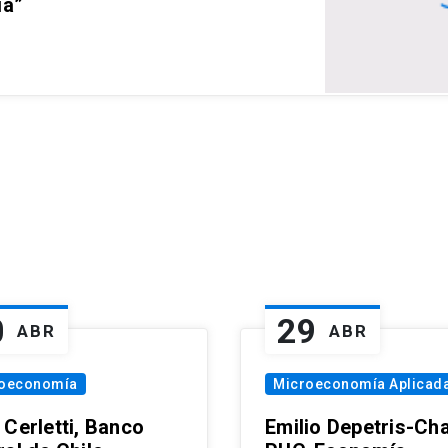
ia”
0
29
ABR
ABR
oeconomía
Microeconomía Aplicad
 Cerletti, Banco
Emilio Depetris-Cha