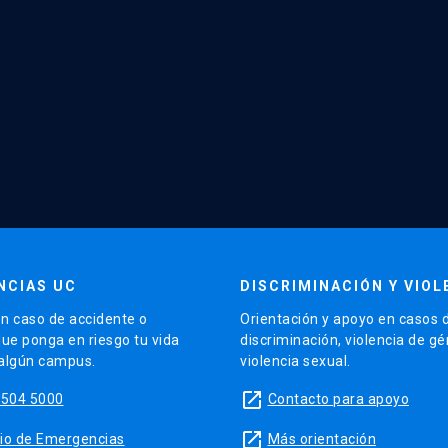
NCIAS UC
DISCRIMINACIÓN Y VIOL
n caso de accidente o
Orientación y apoyo en casos 
que ponga en riesgo tu vida
discriminación, violencia de g
 algún campus.
violencia sexual.
launch
5504 5000
Contacto para apoyo
launch
sitio de Emergencias
Más orientación