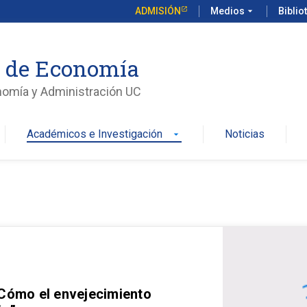
ADMISIÓN
Medios
arrow_drop_down
Biblio
o de Economía
nomía y Administración UC
Académicos e Investigación
Noticias
arrow_drop_down
 Cómo el envejecimiento