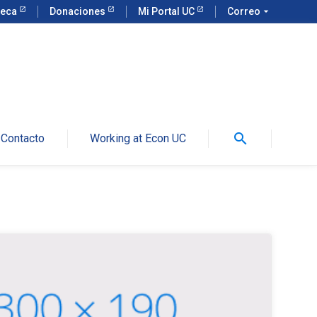
teca
Donaciones
Mi Portal UC
Correo
arrow_drop_down
search
Contacto
Working at Econ UC