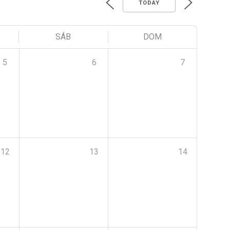
TODAY
SÁB
DOM
5
6
7
12
13
14