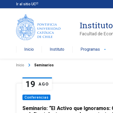
Ir al sitio UC
Institut
Facultad de Eco
Inicio
Instituto
Programas
arrow_drop_down
keyboard_arrow_right
Inicio
Seminarios
19
AGO
Conferencias
Seminario: “El Activo que Ignoramos: