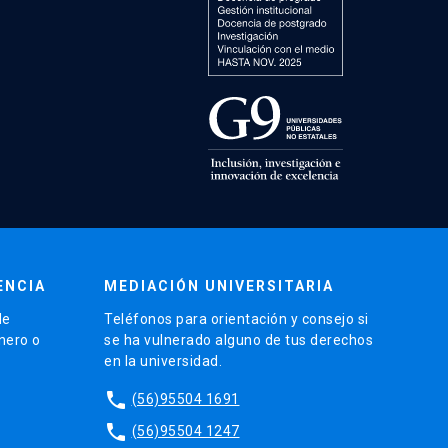
ENCIA
MEDIACIÓN UNIVERSITARIA
de
Teléfonos para orientación y consejo si
énero o
se ha vulnerado alguno de tus derechos
en la universidad.
phone
(56)95504 1691
phone
(56)95504 1247