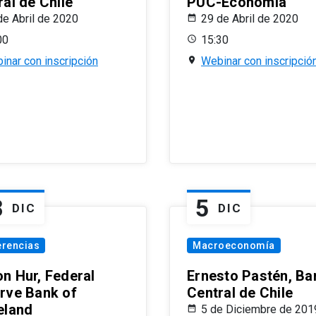
al de Chile
PUC-Economía
de Abril de 2020
29 de Abril de 2020
00
15:30
inar con inscripción
Webinar con inscripció
8
5
DIC
DIC
erencias
Macroeconomía
n Hur, Federal
Ernesto Pastén, Ba
rve Bank of
Central de Chile
eland
5 de Diciembre de 201