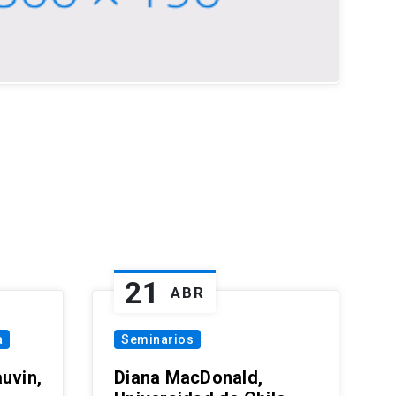
21
ABR
a
Seminarios
uvin,
Diana MacDonald,