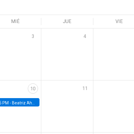
MIÉ
JUE
VIE
3
4
11
10
5 PM -
Beatriz Ahumada, PhD candidate, Universidad de Pittsburgh