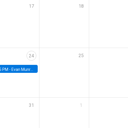
17
18
25
24
5 PM -
Evan Munro, Neyman Visiting Assistant Professor in the Department of Statistics at UC Berkeley
31
1