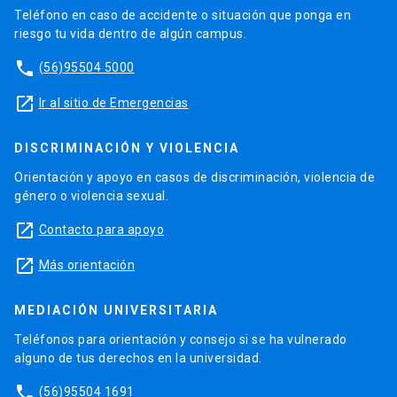
Teléfono en caso de accidente o situación que ponga en
riesgo tu vida dentro de algún campus.
phone
(56)95504 5000
launch
Ir al sitio de Emergencias
DISCRIMINACIÓN Y VIOLENCIA
Orientación y apoyo en casos de discriminación, violencia de
género o violencia sexual.
launch
Contacto para apoyo
launch
Más orientación
MEDIACIÓN UNIVERSITARIA
Teléfonos para orientación y consejo si se ha vulnerado
alguno de tus derechos en la universidad.
phone
(56)95504 1691