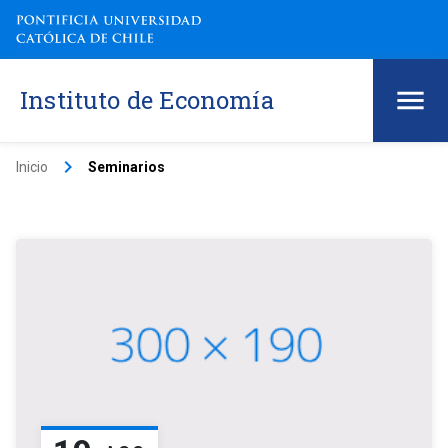
Instituto de Economía
keyboard_arrow_right
Inicio
Seminarios