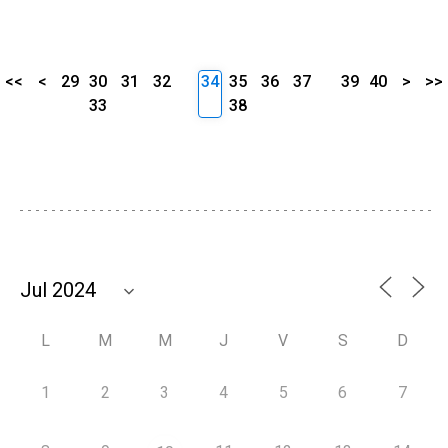
<<
<
29
30
31
32
34
35
36
37
39
40
>
>>
33
38
L
M
M
J
V
S
D
1
2
3
4
5
6
7