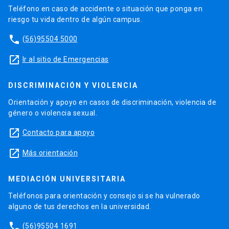
Teléfono en caso de accidente o situación que ponga en
riesgo tu vida dentro de algún campus.
phone
(56)95504 5000
launch
Ir al sitio de Emergencias
DISCRIMINACIÓN Y VIOLENCIA
Orientación y apoyo en casos de discriminación, violencia de
género o violencia sexual.
launch
Contacto para apoyo
launch
Más orientación
MEDIACIÓN UNIVERSITARIA
Teléfonos para orientación y consejo si se ha vulnerado
alguno de tus derechos en la universidad.
phone
(56)95504 1691