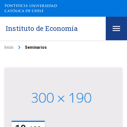
Instituto de Economía
keyboard_arrow_right
Inicio
Seminarios