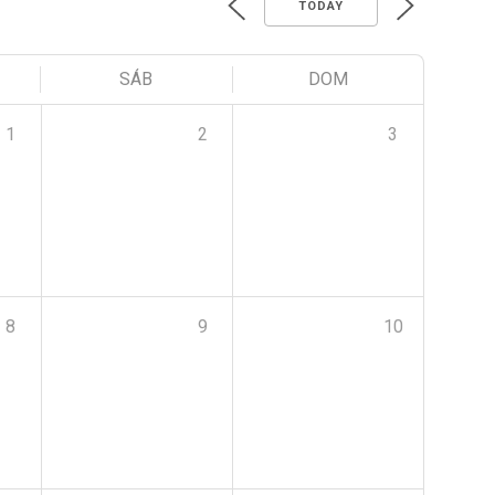
TODAY
SÁB
DOM
1
2
3
8
9
10