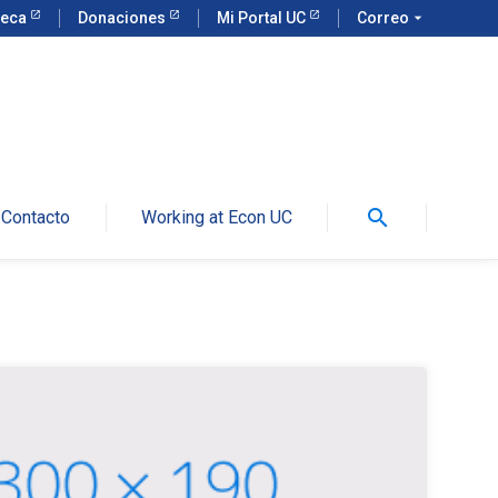
teca
Donaciones
Mi Portal UC
Correo
arrow_drop_down
search
Contacto
Working at Econ UC