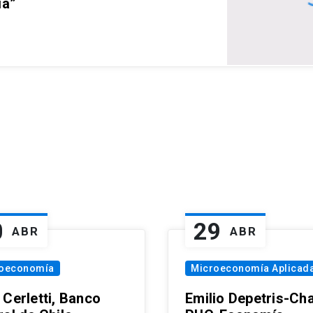
ia”
0
29
ABR
ABR
oeconomía
Microeconomía Aplicad
 Cerletti, Banco
Emilio Depetris-Cha