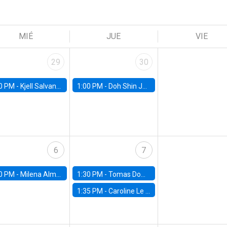
MIÉ
JUE
VIE
29
30
0 PM -
Kjell Salvanes, Norwegian School of Economics
1:00 PM -
Doh Shin Jeon, Toulouse School of Economics
6
7
0 PM -
Milena Almagro, University of ChicagoChicago Booth School of Business
1:30 PM -
Tomas Dominguez-Iino, Chicago Booth School of Business
1:35 PM -
Caroline Le Pennec, HEC Montréal