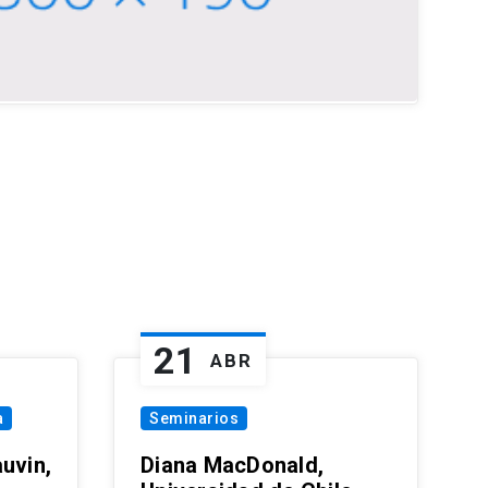
21
ABR
a
Seminarios
uvin,
Diana MacDonald,