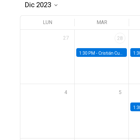
LUN
MAR
27
28
1:30 PM -
Cristián Cuevas, Universidad de Los Andes
1:3
4
5
1:3