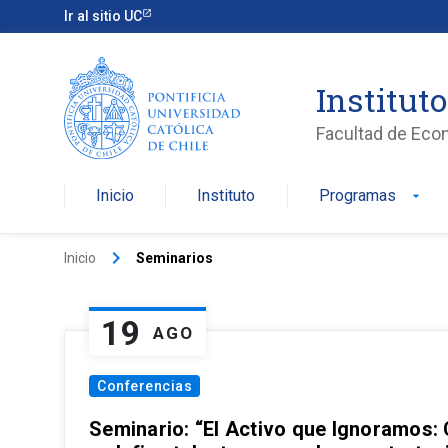
Ir al sitio UC
Institut
Facultad de Eco
Inicio
Instituto
Programas
arrow_drop_down
keyboard_arrow_right
Inicio
Seminarios
19
AGO
Conferencias
Seminario: “El Activo que Ignoramos: