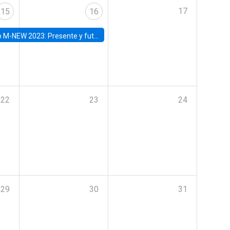
17
15
16
Presente y futuro del trabajo y el rol de las nuevas tecnologías
22
23
24
29
30
31