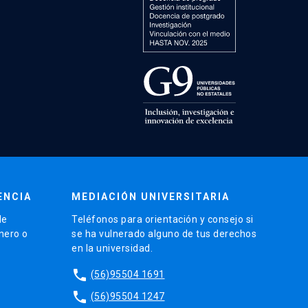
ENCIA
MEDIACIÓN UNIVERSITARIA
de
Teléfonos para orientación y consejo si
énero o
se ha vulnerado alguno de tus derechos
en la universidad.
phone
(56)95504 1691
phone
(56)95504 1247