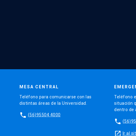
MESA CENTRAL
EMERGE
Teléfono para comunicarse con las
Teléfono e
distintas áreas de la Universidad.
situación 
dentro de
phone
(56)95504 4000
phone
(56)9
launch
Ir al 