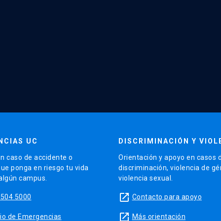
NCIAS UC
DISCRIMINACIÓN Y VIOL
n caso de accidente o
Orientación y apoyo en casos 
que ponga en riesgo tu vida
discriminación, violencia de g
 algún campus.
violencia sexual.
launch
5504 5000
Contacto para apoyo
launch
sitio de Emergencias
Más orientación