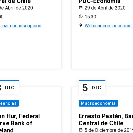
al de Chile
PUC-Economía
de Abril de 2020
29 de Abril de 2020
00
15:30
inar con inscripción
Webinar con inscripció
8
5
DIC
DIC
erencias
Macroeconomía
n Hur, Federal
Ernesto Pastén, Ba
rve Bank of
Central de Chile
eland
5 de Diciembre de 201