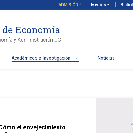
ADMISIÓN
Medios
arrow_drop_down
Biblio
o de Economía
nomía y Administración UC
Académicos e Investigación
Noticias
arrow_drop_down
 Cómo el envejecimiento