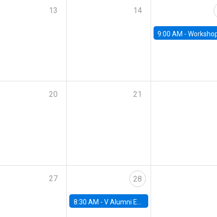
13
14
9:00 AM -
Workshop M-NEW 2023: 
20
21
27
28
8:30 AM -
V Alumni Economics Workshop