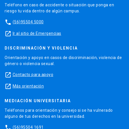
Teléfono en caso de accidente o situación que ponga en
riesgo tu vida dentro de algún campus.
phone
(56)95504 5000
launch
Ir al sitio de Emergencias
DISCRIMINACIÓN Y VIOLENCIA
Orientación y apoyo en casos de discriminación, violencia de
género o violencia sexual.
launch
Contacto para apoyo
launch
Más orientación
MEDIACIÓN UNIVERSITARIA
Teléfonos para orientación y consejo si se ha vulnerado
alguno de tus derechos en la universidad.
phone
(56)95504 1691