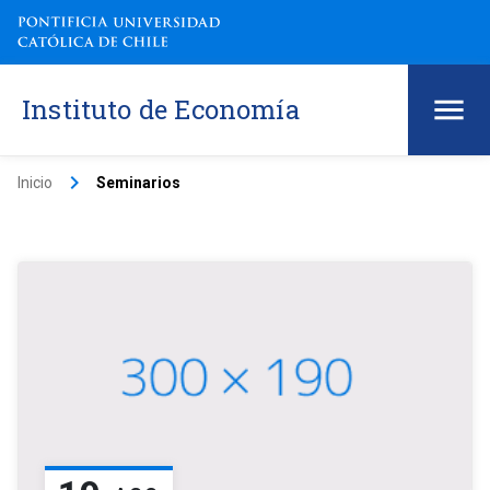
Instituto de Economía
keyboard_arrow_right
Inicio
Seminarios