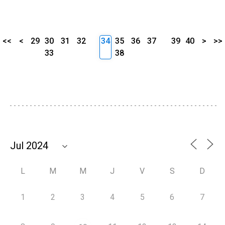
<<
<
29
30
31
32
34
35
36
37
39
40
>
>>
33
38
L
M
M
J
V
S
D
1
2
3
4
5
6
7