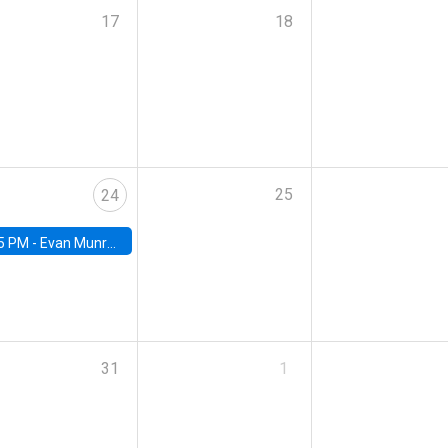
17
18
25
24
5 PM -
Evan Munro, Neyman Visiting Assistant Professor in the Department of Statistics at UC Berkeley
31
1