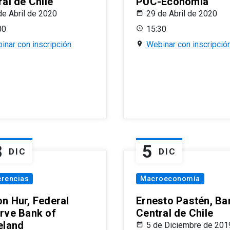
al de Chile
PUC-Economía
de Abril de 2020
29 de Abril de 2020
00
15:30
inar con inscripción
Webinar con inscripció
8
5
DIC
DIC
erencias
Macroeconomía
n Hur, Federal
Ernesto Pastén, Ba
rve Bank of
Central de Chile
eland
5 de Diciembre de 201