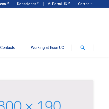
teca
Donaciones
Mi Portal UC
Correo
arrow_drop_down
search
Contacto
Working at Econ UC