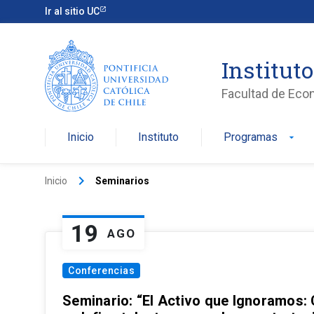
Ir al sitio UC
Institut
Facultad de Eco
Inicio
Instituto
Programas
arrow_drop_down
keyboard_arrow_right
Inicio
Seminarios
19
AGO
Conferencias
Seminario: “El Activo que Ignoramos: