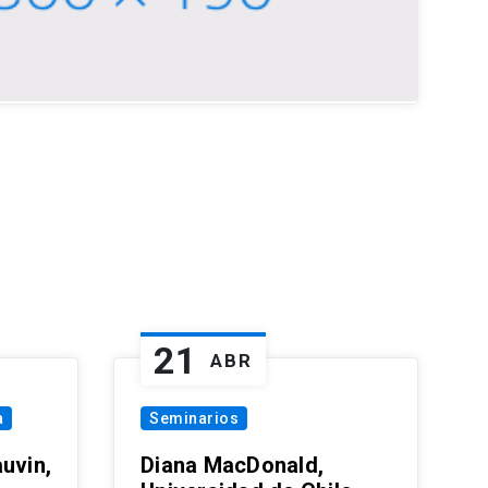
21
ABR
a
Seminarios
uvin,
Diana MacDonald,