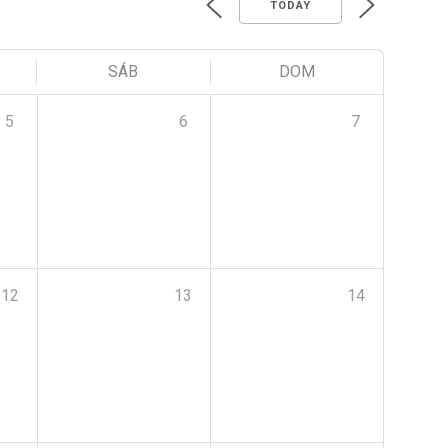
TODAY
SÁB
DOM
5
6
7
12
13
14