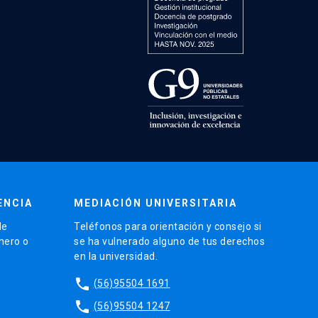
ENCIA
MEDIACIÓN UNIVERSITARIA
de
Teléfonos para orientación y consejo si
énero o
se ha vulnerado alguno de tus derechos
en la universidad.
phone
(56)95504 1691
phone
(56)95504 1247