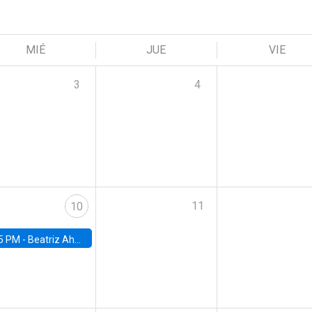
MIÉ
JUE
VIE
3
4
11
10
5 PM -
Beatriz Ahumada, PhD candidate, Universidad de Pittsburgh