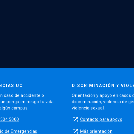
NCIAS UC
DISCRIMINACIÓN Y VIOL
n caso de accidente o
Orientación y apoyo en casos 
que ponga en riesgo tu vida
discriminación, violencia de g
 algún campus.
violencia sexual.
launch
5504 5000
Contacto para apoyo
launch
sitio de Emergencias
Más orientación