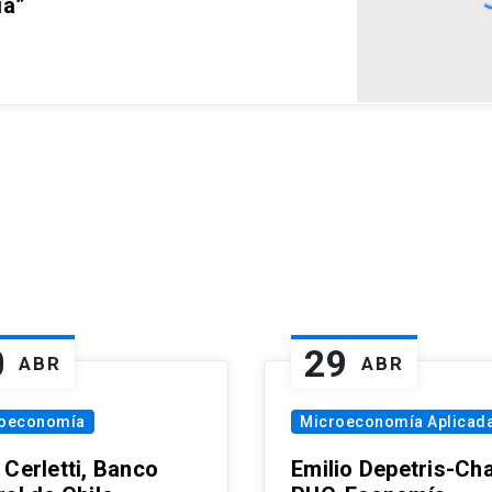
ia”
0
29
ABR
ABR
oeconomía
Microeconomía Aplicad
 Cerletti, Banco
Emilio Depetris-Cha