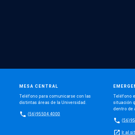
MESA CENTRAL
EMERGE
Teléfono para comunicarse con las
Teléfono e
distintas áreas de la Universidad.
situación 
dentro de
phone
(56)95504 4000
phone
(56)9
launch
Ir al 