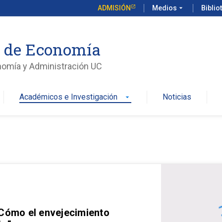
ADMISIÓN
Medios
arrow_drop_down
Biblio
o de Economía
nomía y Administración UC
Académicos e Investigación
Noticias
arrow_drop_down
 Cómo el envejecimiento