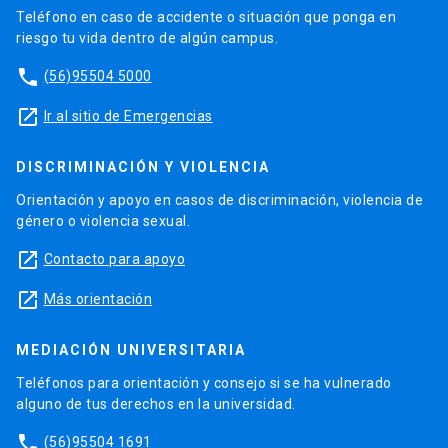
Teléfono en caso de accidente o situación que ponga en
riesgo tu vida dentro de algún campus.
phone
(56)95504 5000
launch
Ir al sitio de Emergencias
DISCRIMINACIÓN Y VIOLENCIA
Orientación y apoyo en casos de discriminación, violencia de
género o violencia sexual.
launch
Contacto para apoyo
launch
Más orientación
MEDIACIÓN UNIVERSITARIA
Teléfonos para orientación y consejo si se ha vulnerado
alguno de tus derechos en la universidad.
phone
(56)95504 1691