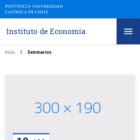
Instituto de Economía
keyboard_arrow_right
Inicio
Seminarios