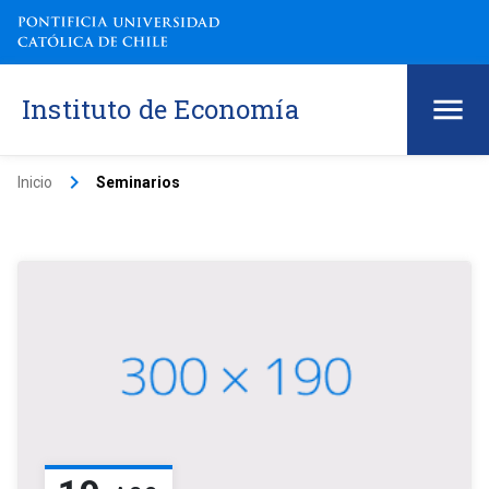
Instituto de Economía
keyboard_arrow_right
Inicio
Seminarios