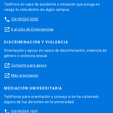
Teléfono en caso de accidente o situación que ponga en
riesgo tu vida dentro de algún campus.
phone
(56)95504 5000
launch
Ir al sitio de Emergencias
DISCRIMINACIÓN Y VIOLENCIA
Orientación y apoyo en casos de discriminación, violencia de
género o violencia sexual.
launch
Contacto para apoyo
launch
Más orientación
MEDIACIÓN UNIVERSITARIA
Teléfonos para orientación y consejo si se ha vulnerado
alguno de tus derechos en la universidad.
phone
(56)95504 1691