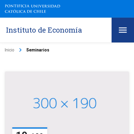
Instituto de Economía
keyboard_arrow_right
Inicio
Seminarios