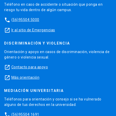
Teléfono en caso de accidente o situación que ponga en
riesgo tu vida dentro de algún campus.
phone
(56)95504 5000
launch
Ir al sitio de Emergencias
DISCRIMINACIÓN Y VIOLENCIA
Orientación y apoyo en casos de discriminación, violencia de
género o violencia sexual.
launch
Contacto para apoyo
launch
Más orientación
MEDIACIÓN UNIVERSITARIA
Teléfonos para orientación y consejo si se ha vulnerado
alguno de tus derechos en la universidad.
phone
(56)95504 1691