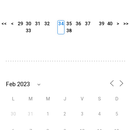
<<
<
29
30
31
32
34
35
36
37
39
40
>
>>
33
38
L
M
M
J
V
S
D
30
31
1
2
3
4
5