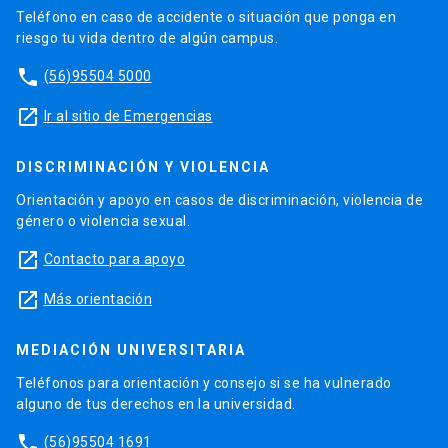
Teléfono en caso de accidente o situación que ponga en
riesgo tu vida dentro de algún campus.
phone
(56)95504 5000
launch
Ir al sitio de Emergencias
DISCRIMINACIÓN Y VIOLENCIA
Orientación y apoyo en casos de discriminación, violencia de
género o violencia sexual.
launch
Contacto para apoyo
launch
Más orientación
MEDIACIÓN UNIVERSITARIA
Teléfonos para orientación y consejo si se ha vulnerado
alguno de tus derechos en la universidad.
phone
(56)95504 1691