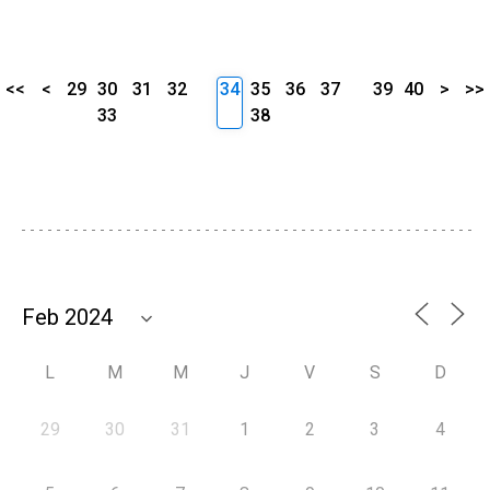
<<
<
29
30
31
32
34
35
36
37
39
40
>
>>
33
38
L
M
M
J
V
S
D
29
30
31
1
2
3
4