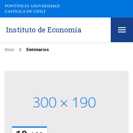
Instituto de Economía
keyboard_arrow_right
Inicio
Seminarios