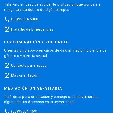
Teléfono en caso de accidente o situación que ponga en
riesgo tu vida dentro de algún campus.
phone
(56)95504 5000
launch
Ir al sitio de Emergencias
DISCRIMINACIÓN Y VIOLENCIA
Orientación y apoyo en casos de discriminación, violencia de
género o violencia sexual.
launch
Contacto para apoyo
launch
Más orientación
MEDIACIÓN UNIVERSITARIA
Teléfonos para orientación y consejo si se ha vulnerado
alguno de tus derechos en la universidad.
phone
(56)95504 1691