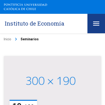
Instituto de Economía
keyboard_arrow_right
Inicio
Seminarios