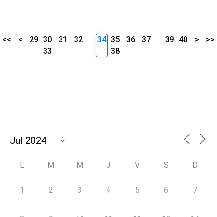
<<
<
29
30
31
32
34
35
36
37
39
40
>
>>
33
38
L
M
M
J
V
S
D
1
2
3
4
5
6
7