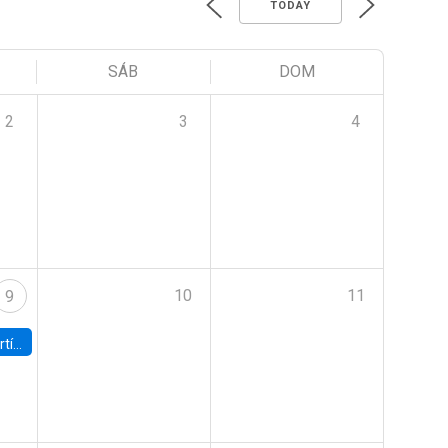
TODAY
SÁB
DOM
2
3
4
10
11
9
onomía UC