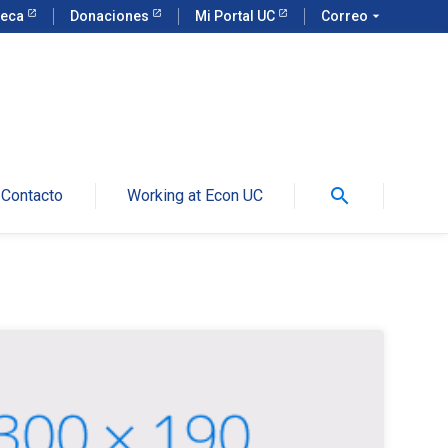
teca
Donaciones
Mi Portal UC
Correo
arrow_drop_down
search
Contacto
Working at Econ UC