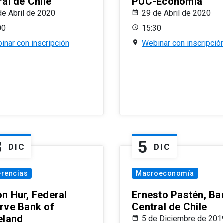
al de Chile
PUC-Economía
de Abril de 2020
29 de Abril de 2020
00
15:30
inar con inscripción
Webinar con inscripció
8
5
DIC
DIC
erencias
Macroeconomía
n Hur, Federal
Ernesto Pastén, Ba
rve Bank of
Central de Chile
eland
5 de Diciembre de 201