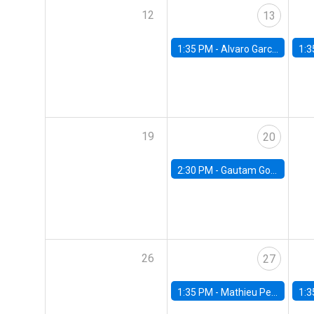
12
13
1:35 PM -
Alvaro Garcia-Marin, Universidad de Los Andes
1:3
19
20
2:30 PM -
Gautam Gowrisankaran, Columbia University
26
27
1:35 PM -
Mathieu Pedemonte, IDB
1:3