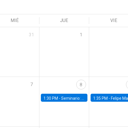
MIÉ
JUE
VIE
31
1
7
8
1:30 PM -
Seminario: “Recuperando la humanidad para progresar en la era de la IA»
1:35 PM -
Felipe Martínez, alumno Doctorado en Ec