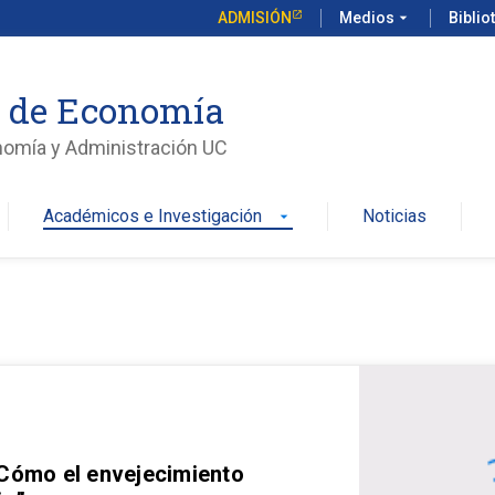
ADMISIÓN
Medios
arrow_drop_down
Biblio
o de Economía
nomía y Administración UC
Académicos e Investigación
Noticias
arrow_drop_down
 Cómo el envejecimiento