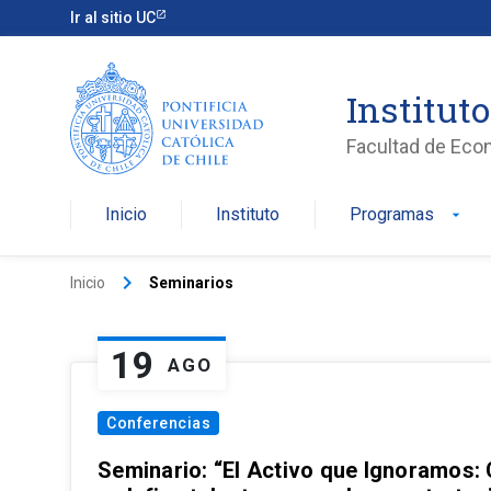
Ir al sitio UC
Institut
Facultad de Eco
Inicio
Instituto
Programas
arrow_drop_down
keyboard_arrow_right
Inicio
Seminarios
19
AGO
Conferencias
Seminario: “El Activo que Ignoramos: