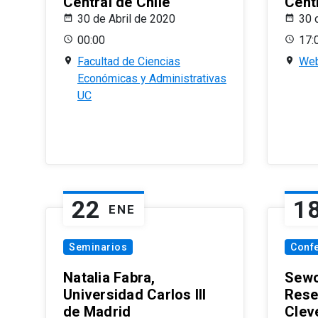
Central de Chile
Centr
30 de Abril de 2020
30 
00:00
17:
Facultad de Ciencias
Web
Económicas y Administrativas
UC
22
1
ENE
Seminarios
Conf
Natalia Fabra,
Sewo
Universidad Carlos III
Rese
de Madrid
Clev