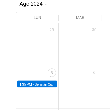
LUN
MAR
29
30
6
5
1:35 PM -
Germán Cubas, University of Houston