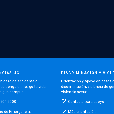
NCIAS UC
DISCRIMINACIÓN Y VIOL
n caso de accidente o
Orientación y apoyo en casos 
que ponga en riesgo tu vida
discriminación, violencia de g
 algún campus.
violencia sexual.
launch
5504 5000
Contacto para apoyo
launch
sitio de Emergencias
Más orientación