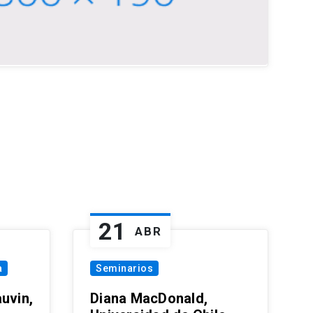
21
ABR
a
Seminarios
uvin,
Diana MacDonald,