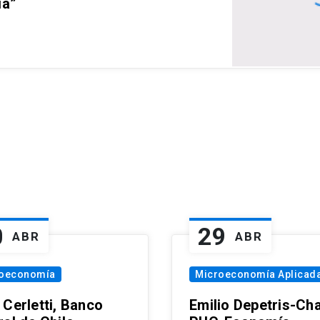
ia”
0
29
ABR
ABR
oeconomía
Microeconomía Aplicad
 Cerletti, Banco
Emilio Depetris-Cha