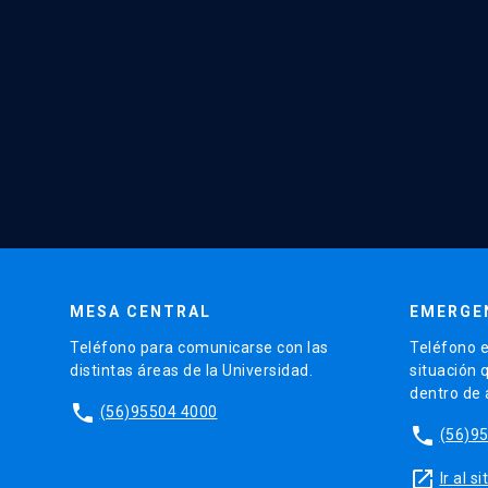
MESA CENTRAL
EMERGE
Teléfono para comunicarse con las
Teléfono e
distintas áreas de la Universidad.
situación 
dentro de
phone
(56)95504 4000
phone
(56)9
launch
Ir al 