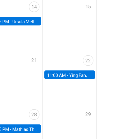
15
14
5 PM -
Ursula Mello, Insper - Institute of Education and Research
21
22
11:00 AM -
Ying Fan, University of Michigan
29
28
5 PM -
Mathias Thoenig, University of Lausanne