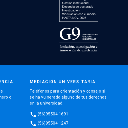
ENCIA
MEDIACIÓN UNIVERSITARIA
de
Teléfonos para orientación y consejo si
énero o
se ha vulnerado alguno de tus derechos
en la universidad.
phone
(56)95504 1691
phone
(56)95504 1247