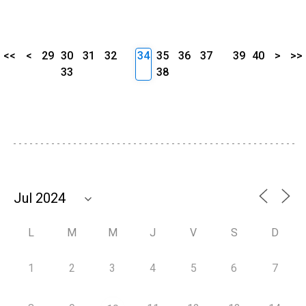
<<
<
29
30
31
32
34
35
36
37
39
40
>
>>
33
38
L
M
M
J
V
S
D
1
2
3
4
5
6
7