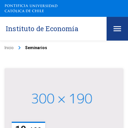
Instituto de Economía
keyboard_arrow_right
Inicio
Seminarios