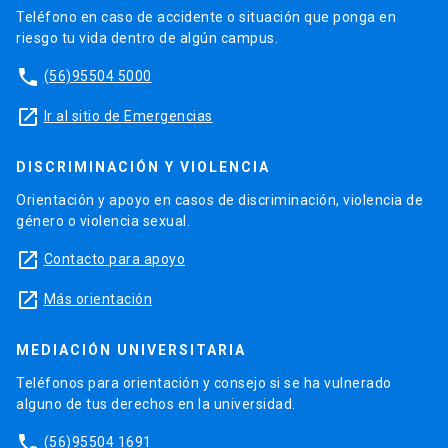
Teléfono en caso de accidente o situación que ponga en
riesgo tu vida dentro de algún campus.
phone
(56)95504 5000
launch
Ir al sitio de Emergencias
DISCRIMINACIÓN Y VIOLENCIA
Orientación y apoyo en casos de discriminación, violencia de
género o violencia sexual.
launch
Contacto para apoyo
launch
Más orientación
MEDIACIÓN UNIVERSITARIA
Teléfonos para orientación y consejo si se ha vulnerado
alguno de tus derechos en la universidad.
phone
(56)95504 1691