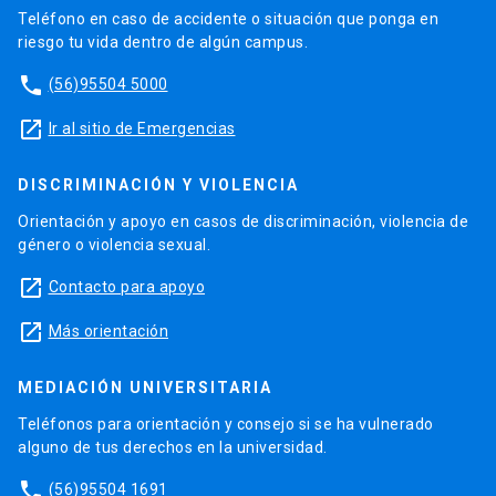
Teléfono en caso de accidente o situación que ponga en
riesgo tu vida dentro de algún campus.
phone
(56)95504 5000
launch
Ir al sitio de Emergencias
DISCRIMINACIÓN Y VIOLENCIA
Orientación y apoyo en casos de discriminación, violencia de
género o violencia sexual.
launch
Contacto para apoyo
launch
Más orientación
MEDIACIÓN UNIVERSITARIA
Teléfonos para orientación y consejo si se ha vulnerado
alguno de tus derechos en la universidad.
phone
(56)95504 1691