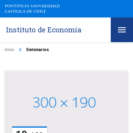
Instituto de Economía
keyboard_arrow_right
Inicio
Seminarios