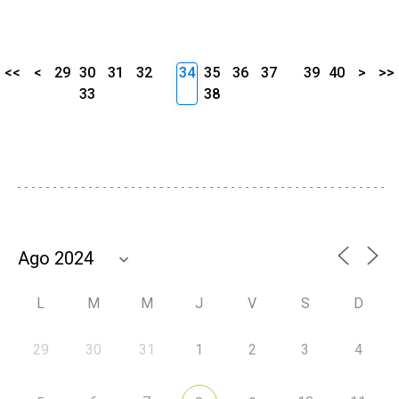
<<
<
29
30
31
32
34
35
36
37
39
40
>
>>
33
38
L
M
M
J
V
S
D
29
30
31
1
2
3
4