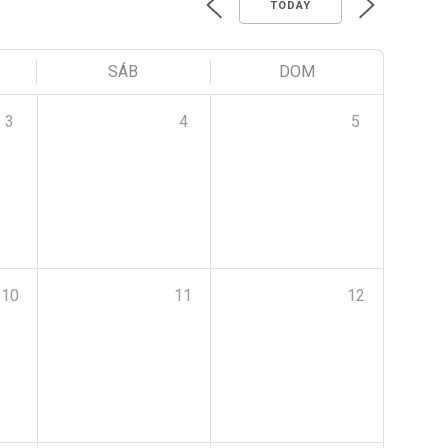
TODAY
SÁB
DOM
3
4
5
10
11
12