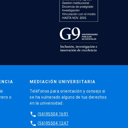
ENCIA
MEDIACIÓN UNIVERSITARIA
de
Teléfonos para orientación y consejo si
énero o
se ha vulnerado alguno de tus derechos
en la universidad.
phone
(56)95504 1691
phone
(56)95504 1247