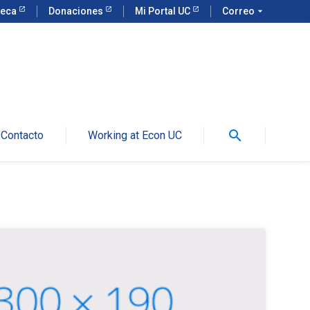
teca
Donaciones
Mi Portal UC
Correo
arrow_drop_down
search
Contacto
Working at Econ UC