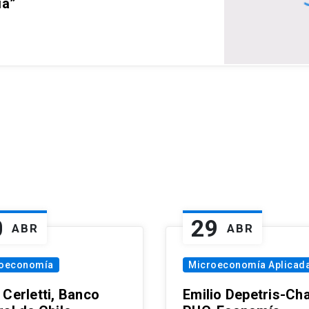
ia”
0
29
ABR
ABR
oeconomía
Microeconomía Aplicad
 Cerletti, Banco
Emilio Depetris-Cha