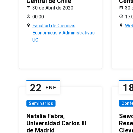
Central de Chile
Centr
30 de Abril de 2020
30 
00:00
17:
Facultad de Ciencias
Web
Económicas y Administrativas
UC
22
1
ENE
Seminarios
Conf
Natalia Fabra,
Sewo
Universidad Carlos III
Rese
de Madrid
Clev