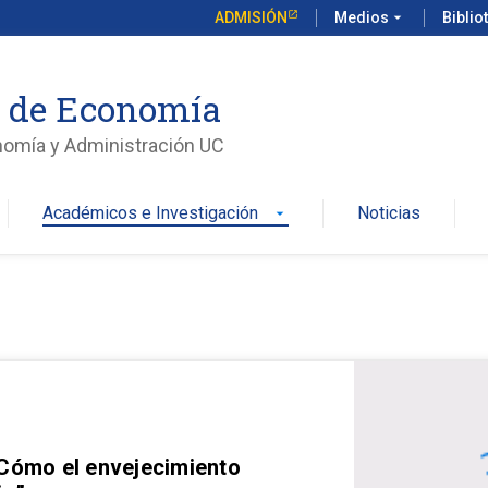
ADMISIÓN
Medios
arrow_drop_down
Biblio
o de Economía
nomía y Administración UC
Académicos e Investigación
Noticias
arrow_drop_down
 Cómo el envejecimiento