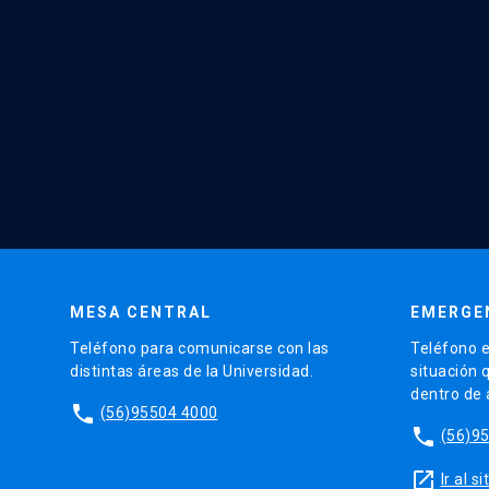
MESA CENTRAL
EMERGE
Teléfono para comunicarse con las
Teléfono e
distintas áreas de la Universidad.
situación 
dentro de
phone
(56)95504 4000
phone
(56)9
launch
Ir al 