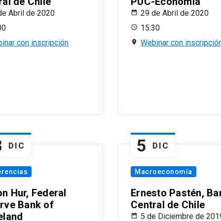
al de Chile
PUC-Economía
de Abril de 2020
29 de Abril de 2020
00
15:30
inar con inscripción
Webinar con inscripció
8
5
DIC
DIC
erencias
Macroeconomía
n Hur, Federal
Ernesto Pastén, Ba
rve Bank of
Central de Chile
eland
5 de Diciembre de 201