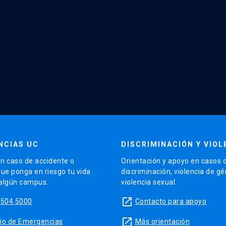
NCIAS UC
DISCRIMINACIÓN Y VIOL
n caso de accidente o
Orientación y apoyo en casos 
que ponga en riesgo tu vida
discriminación, violencia de g
 algún campus.
violencia sexual.
launch
5504 5000
Contacto para apoyo
launch
sitio de Emergencias
Más orientación