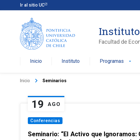
Ir al sitio UC
Institut
Facultad de Eco
Inicio
Instituto
Programas
arrow_drop_down
keyboard_arrow_right
Inicio
Seminarios
19
AGO
Conferencias
Seminario: “El Activo que Ignoramos: