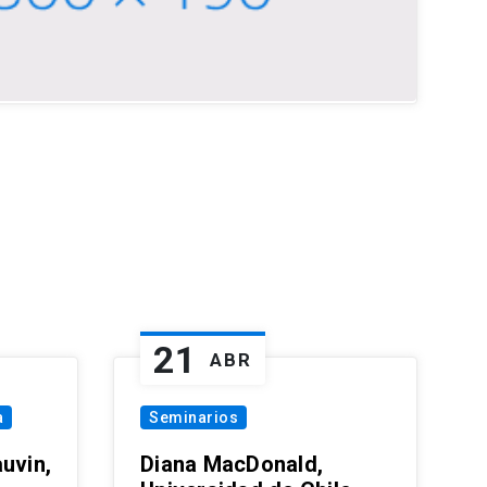
21
ABR
a
Seminarios
uvin,
Diana MacDonald,