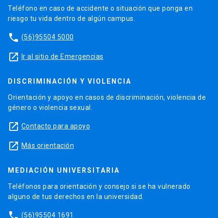
Teléfono en caso de accidente o situación que ponga en
riesgo tu vida dentro de algún campus.
phone
(56)95504 5000
launch
Ir al sitio de Emergencias
DISCRIMINACIÓN Y VIOLENCIA
Orientación y apoyo en casos de discriminación, violencia de
género o violencia sexual.
launch
Contacto para apoyo
launch
Más orientación
MEDIACIÓN UNIVERSITARIA
Teléfonos para orientación y consejo si se ha vulnerado
alguno de tus derechos en la universidad.
phone
(56)95504 1691