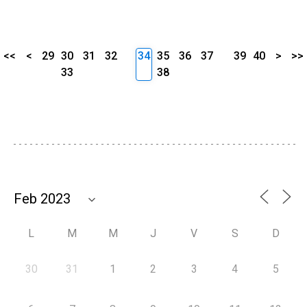
<<
<
29
30
31
32
34
35
36
37
39
40
>
>>
33
38
L
M
M
J
V
S
D
30
31
1
2
3
4
5