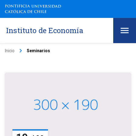
Instituto de Economía
keyboard_arrow_right
Inicio
Seminarios