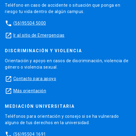
Teléfono en caso de accidente o situación que ponga en
riesgo tu vida dentro de algún campus.
phone
(56)95504 5000
launch
Ir al sitio de Emergencias
DISCRIMINACIÓN Y VIOLENCIA
Orientación y apoyo en casos de discriminación, violencia de
género o violencia sexual.
launch
Contacto para apoyo
launch
Más orientación
MEDIACIÓN UNIVERSITARIA
Teléfonos para orientación y consejo si se ha vulnerado
alguno de tus derechos en la universidad.
phone
(56)95504 1691