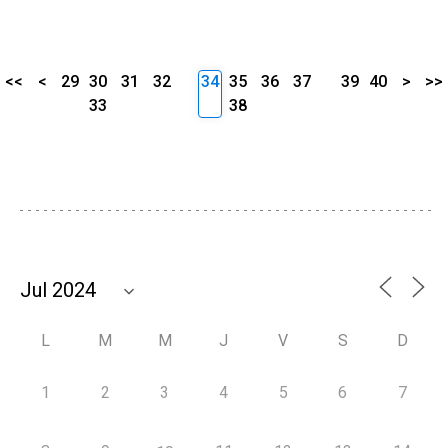
<<
<
29
30
31
32
34
35
36
37
39
40
>
>>
33
38
L
M
M
J
V
S
D
1
2
3
4
5
6
7