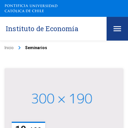
Instituto de Economía
keyboard_arrow_right
Inicio
Seminarios