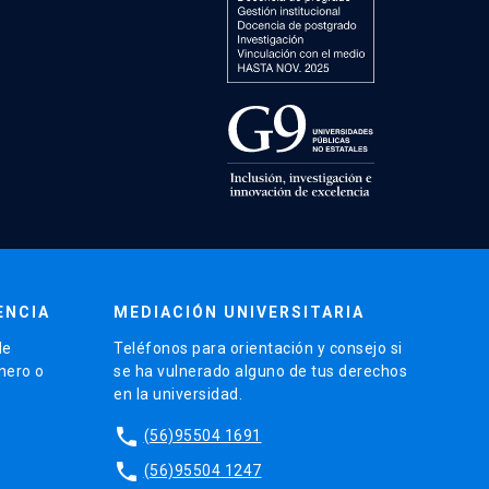
ENCIA
MEDIACIÓN UNIVERSITARIA
de
Teléfonos para orientación y consejo si
énero o
se ha vulnerado alguno de tus derechos
en la universidad.
phone
(56)95504 1691
phone
(56)95504 1247