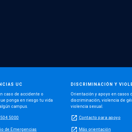
NCIAS UC
DISCRIMINACIÓN Y VIOL
n caso de accidente o
Orientación y apoyo en casos 
que ponga en riesgo tu vida
discriminación, violencia de g
 algún campus.
violencia sexual.
launch
5504 5000
Contacto para apoyo
launch
sitio de Emergencias
Más orientación