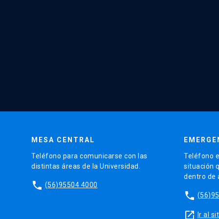
MESA CENTRAL
EMERGE
Teléfono para comunicarse con las
Teléfono e
distintas áreas de la Universidad.
situación 
dentro de
phone
(56)95504 4000
phone
(56)9
launch
Ir al 