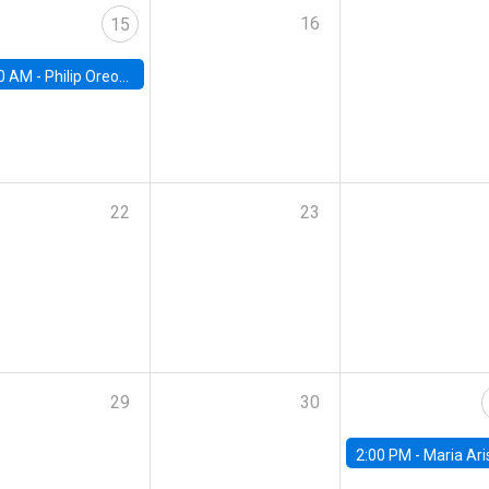
16
15
0 AM -
Philip Oreopolous, University of Toronto
22
23
29
30
2:00 PM -
Maria Aristizabal-Ramirez, FED