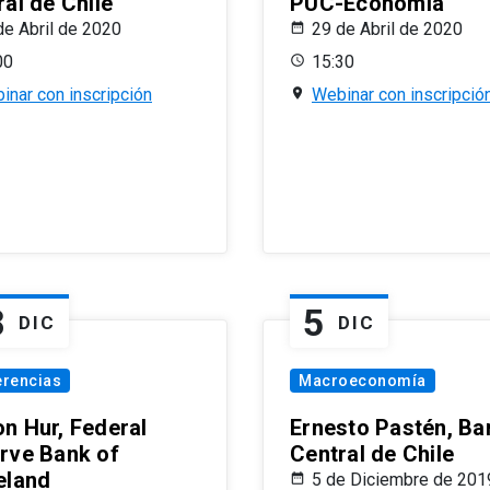
al de Chile
PUC-Economía
de Abril de 2020
29 de Abril de 2020
00
15:30
inar con inscripción
Webinar con inscripció
8
5
DIC
DIC
erencias
Macroeconomía
n Hur, Federal
Ernesto Pastén, Ba
rve Bank of
Central de Chile
eland
5 de Diciembre de 201