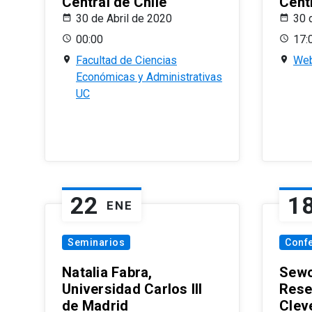
Central de Chile
Centr
30 de Abril de 2020
30 
00:00
17:
Facultad de Ciencias
Web
Económicas y Administrativas
UC
22
1
ENE
Seminarios
Conf
Natalia Fabra,
Sewo
Universidad Carlos III
Rese
de Madrid
Clev