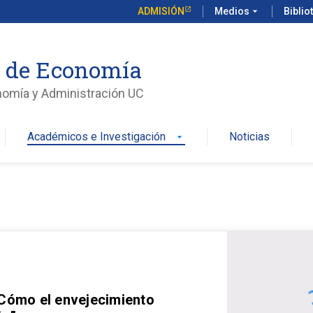
ADMISIÓN
Medios
arrow_drop_down
Biblio
o de Economía
nomía y Administración UC
Académicos e Investigación
Noticias
arrow_drop_down
 Cómo el envejecimiento