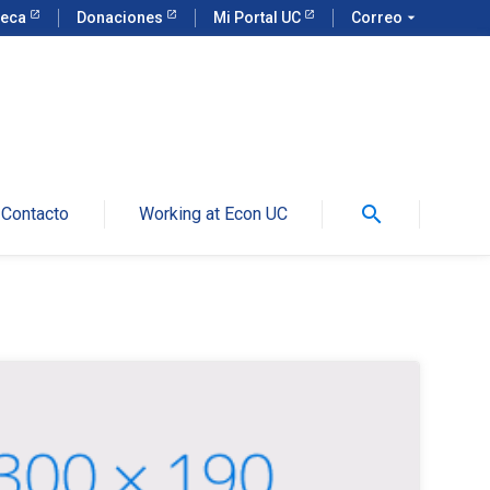
teca
Donaciones
Mi Portal UC
Correo
arrow_drop_down
search
Contacto
Working at Econ UC