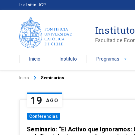
Ir al sitio UC
Institut
Facultad de Eco
Inicio
Instituto
Programas
arrow_drop_down
keyboard_arrow_right
Inicio
Seminarios
19
AGO
Conferencias
Seminario: “El Activo que Ignoramos: