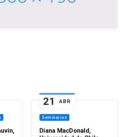
21
ABR
a
Seminarios
uvin,
Diana MacDonald,