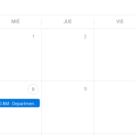
MIÉ
JUE
VIE
1
2
9
8
0 AM -
Department Seminar: James Robinson