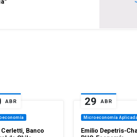
ia”
0
29
ABR
ABR
oeconomía
Microeconomía Aplicad
 Cerletti, Banco
Emilio Depetris-Cha