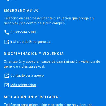
EMERGENCIAS UC
Teléfono en caso de accidente o situación que ponga en
riesgo tu vida dentro de algún campus.
phone
(56)95504 5000
launch
Ir al sitio de Emergencias
DISCRIMINACIÓN Y VIOLENCIA
Orientación y apoyo en casos de discriminación, violencia de
género o violencia sexual.
launch
Contacto para apoyo
launch
Más orientación
MEDIACIÓN UNIVERSITARIA
Teléfonos para orientación y consejo si se ha vulnerado