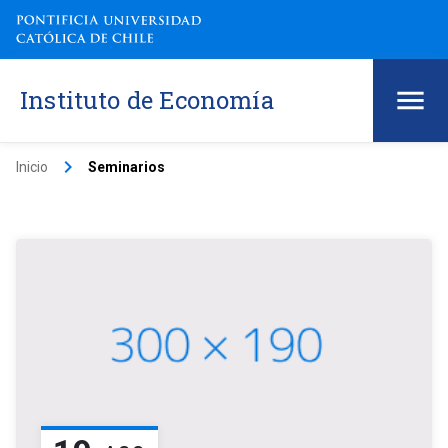
Instituto de Economía
keyboard_arrow_right
Inicio
Seminarios