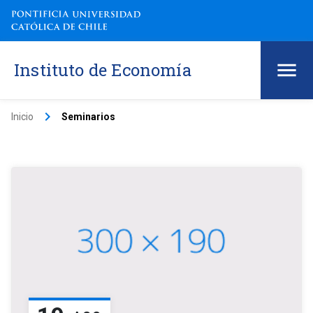
Instituto de Economía
keyboard_arrow_right
Inicio
Seminarios