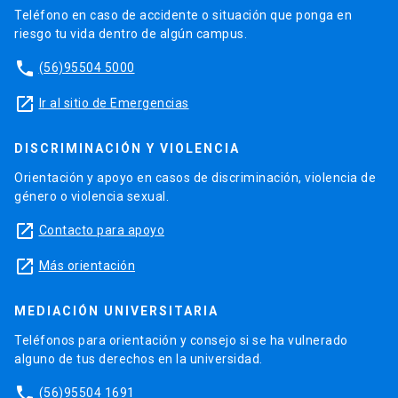
Teléfono en caso de accidente o situación que ponga en
riesgo tu vida dentro de algún campus.
phone
(56)95504 5000
launch
Ir al sitio de Emergencias
DISCRIMINACIÓN Y VIOLENCIA
Orientación y apoyo en casos de discriminación, violencia de
género o violencia sexual.
launch
Contacto para apoyo
launch
Más orientación
MEDIACIÓN UNIVERSITARIA
Teléfonos para orientación y consejo si se ha vulnerado
alguno de tus derechos en la universidad.
phone
(56)95504 1691