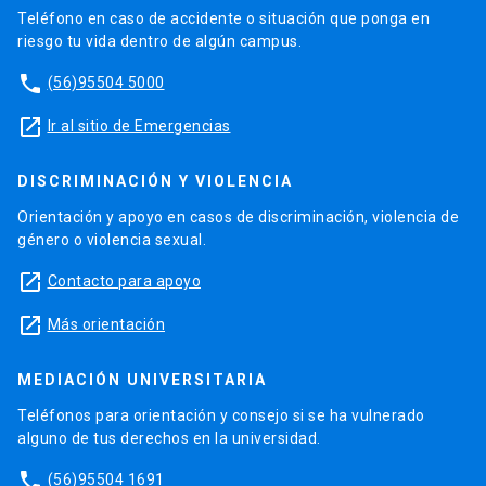
Teléfono en caso de accidente o situación que ponga en
riesgo tu vida dentro de algún campus.
phone
(56)95504 5000
launch
Ir al sitio de Emergencias
DISCRIMINACIÓN Y VIOLENCIA
Orientación y apoyo en casos de discriminación, violencia de
género o violencia sexual.
launch
Contacto para apoyo
launch
Más orientación
MEDIACIÓN UNIVERSITARIA
Teléfonos para orientación y consejo si se ha vulnerado
alguno de tus derechos en la universidad.
phone
(56)95504 1691