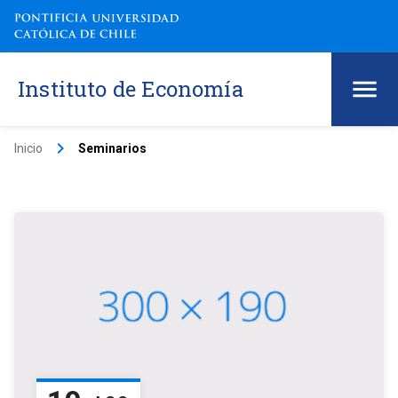
Instituto de Economía
keyboard_arrow_right
Inicio
Seminarios