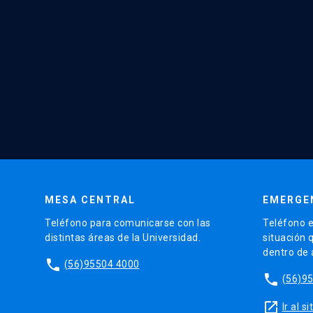
MESA CENTRAL
EMERGE
Teléfono para comunicarse con las
Teléfono e
distintas áreas de la Universidad.
situación 
dentro de
phone
(56)95504 4000
phone
(56)9
launch
Ir al 