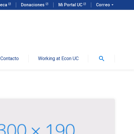
teca
Donaciones
Mi Portal UC
Correo
arrow_drop_down
search
Contacto
Working at Econ UC