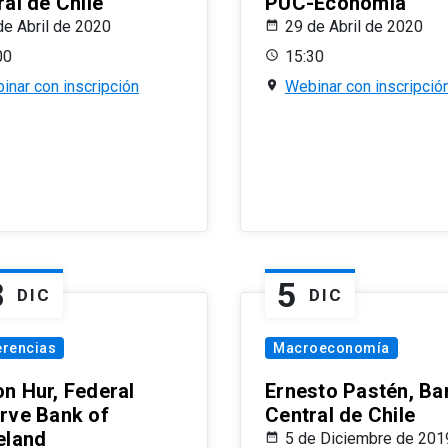
al de Chile
PUC-Economía
de Abril de 2020
29 de Abril de 2020
00
15:30
inar con inscripción
Webinar con inscripció
8
5
DIC
DIC
erencias
Macroeconomía
n Hur, Federal
Ernesto Pastén, Ba
rve Bank of
Central de Chile
eland
5 de Diciembre de 201