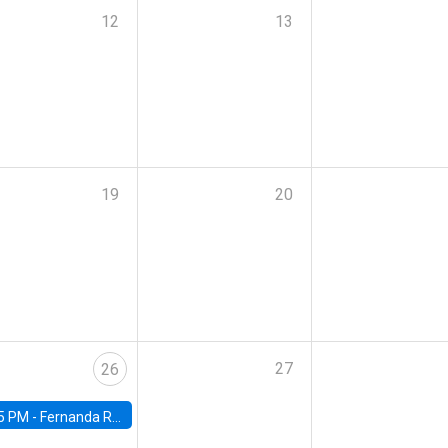
12
13
19
20
27
26
5 PM -
Fernanda Rojas Ampuero, University of Wisconsin-Madison