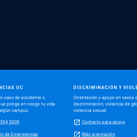
NCIAS UC
DISCRIMINACIÓN Y VIOL
n caso de accidente o
Orientación y apoyo en casos 
que ponga en riesgo tu vida
discriminación, violencia de g
 algún campus.
violencia sexual.
launch
5504 5000
Contacto para apoyo
launch
sitio de Emergencias
Más orientación