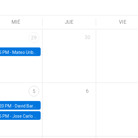
MIÉ
JUE
VIE
30
29
5 PM -
Mateo Uribe-Castro, Universidad de los Andes (Colombia)
6
5
20 PM -
David Bardey, Universidad de los Andes - CEDE
5 PM -
Jose Carlo Bermudez, UC (ME) & World Bank