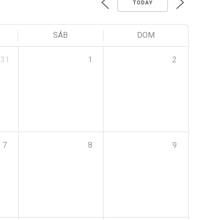
TODAY
SÁB
DOM
31
1
2
7
8
9