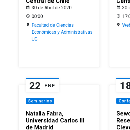
Central de Chile
Centr
30 de Abril de 2020
30 
00:00
17:
Facultad de Ciencias
Web
Económicas y Administrativas
UC
22
1
ENE
Seminarios
Conf
Natalia Fabra,
Sewo
Universidad Carlos III
Rese
de Madrid
Clev