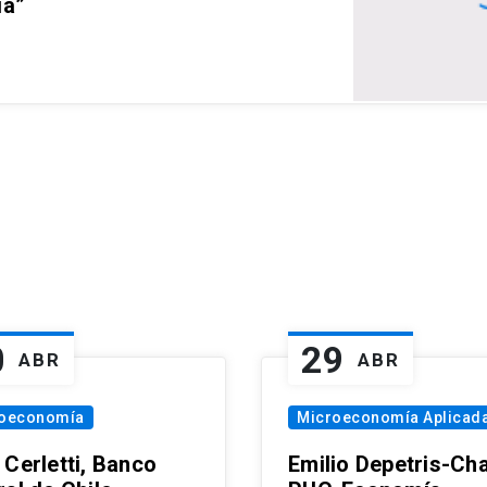
ia”
0
29
ABR
ABR
oeconomía
Microeconomía Aplicad
 Cerletti, Banco
Emilio Depetris-Cha