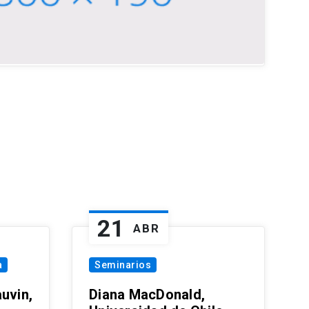
21
ABR
a
Seminarios
uvin,
Diana MacDonald,