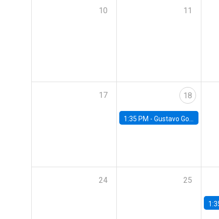
10
11
17
18
1:35 PM -
Gustavo González, Banco Central de Chile
24
25
1:3