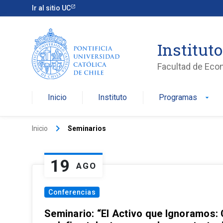
Ir al sitio UC
Institut
Facultad de Eco
Inicio
Instituto
Programas
arrow_drop_down
keyboard_arrow_right
Inicio
Seminarios
19
AGO
Conferencias
Seminario: “El Activo que Ignoramos: