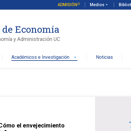
ADMISIÓN
Medios
arrow_drop_down
Biblio
o de Economía
nomía y Administración UC
Académicos e Investigación
Noticias
arrow_drop_down
 Cómo el envejecimiento