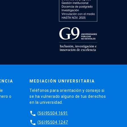
ENCIA
MEDIACIÓN UNIVERSITARIA
de
Teléfonos para orientación y consejo si
énero o
se ha vulnerado alguno de tus derechos
en la universidad.
phone
(56)95504 1691
phone
(56)95504 1247