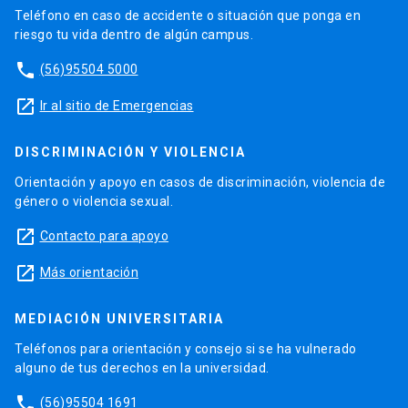
Teléfono en caso de accidente o situación que ponga en
riesgo tu vida dentro de algún campus.
phone
(56)95504 5000
launch
Ir al sitio de Emergencias
DISCRIMINACIÓN Y VIOLENCIA
Orientación y apoyo en casos de discriminación, violencia de
género o violencia sexual.
launch
Contacto para apoyo
launch
Más orientación
MEDIACIÓN UNIVERSITARIA
Teléfonos para orientación y consejo si se ha vulnerado
alguno de tus derechos en la universidad.
phone
(56)95504 1691