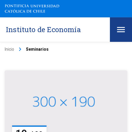
Instituto de Economía
keyboard_arrow_right
Inicio
Seminarios