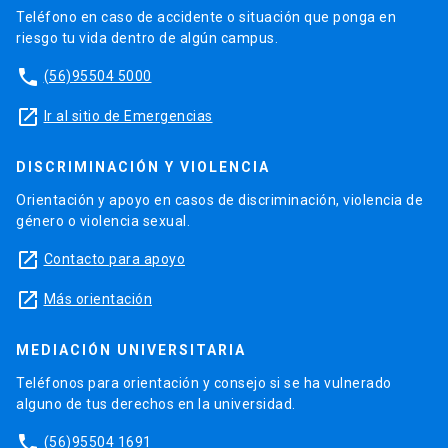
Teléfono en caso de accidente o situación que ponga en
riesgo tu vida dentro de algún campus.
phone
(56)95504 5000
launch
Ir al sitio de Emergencias
DISCRIMINACIÓN Y VIOLENCIA
Orientación y apoyo en casos de discriminación, violencia de
género o violencia sexual.
launch
Contacto para apoyo
launch
Más orientación
MEDIACIÓN UNIVERSITARIA
Teléfonos para orientación y consejo si se ha vulnerado
alguno de tus derechos en la universidad.
phone
(56)95504 1691