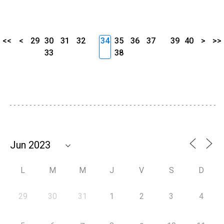
<<
<
29
30
31
32
34
35
36
37
39
40
>
>>
33
38
L
M
M
J
V
S
D
29
30
31
1
2
3
4