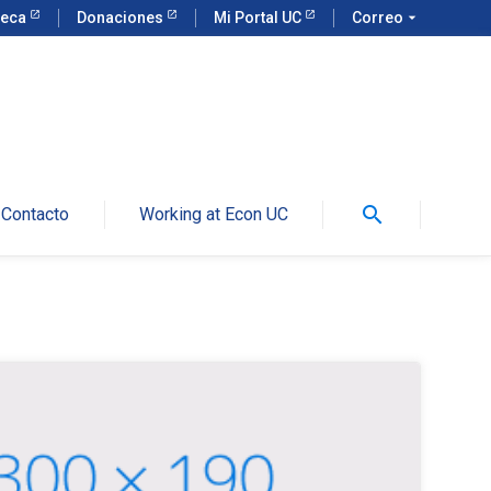
teca
Donaciones
Mi Portal UC
Correo
arrow_drop_down
search
Contacto
Working at Econ UC