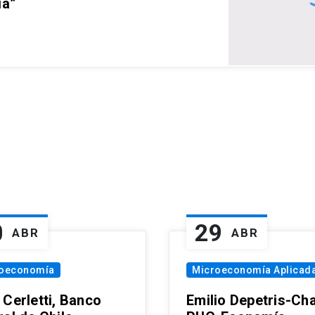
ia”
0
29
ABR
ABR
oeconomía
Microeconomía Aplicad
 Cerletti, Banco
Emilio Depetris-Cha