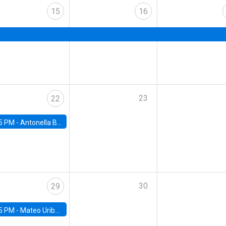
15
16
23
22
5 PM -
Antonella Bancalari, Institute for Fiscal Studies (IFS) and Research Associate at University College London (UCL)
30
29
5 PM -
Mateo Uribe-Castro, Universidad de los Andes (Colombia)