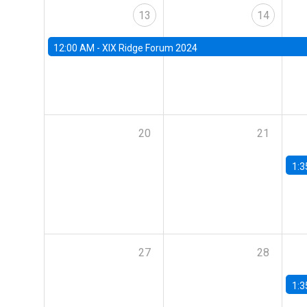
13
14
12:00 AM -
XIX Ridge Forum 2024
20
21
1:3
27
28
1:3