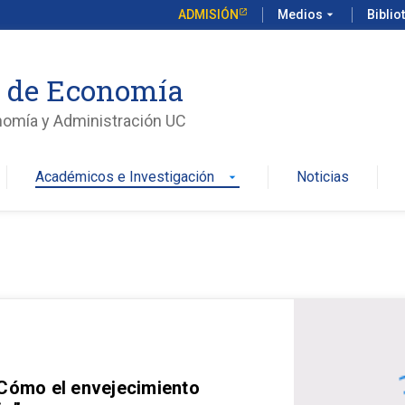
ADMISIÓN
Medios
arrow_drop_down
Biblio
o de Economía
nomía y Administración UC
Académicos e Investigación
Noticias
arrow_drop_down
 Cómo el envejecimiento