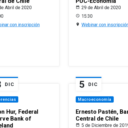
al de Chile
PUC-Economía
de Abril de 2020
29 de Abril de 2020
00
15:30
inar con inscripción
Webinar con inscripció
8
5
DIC
DIC
erencias
Macroeconomía
n Hur, Federal
Ernesto Pastén, Ba
rve Bank of
Central de Chile
eland
5 de Diciembre de 201