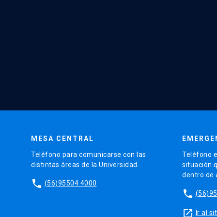
MESA CENTRAL
EMERGE
Teléfono para comunicarse con las
Teléfono e
distintas áreas de la Universidad.
situación 
dentro de
phone
(56)95504 4000
phone
(56)9
launch
Ir al 