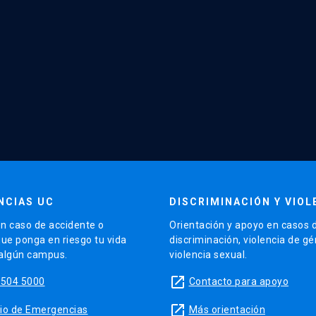
NCIAS UC
DISCRIMINACIÓN Y VIOL
n caso de accidente o
Orientación y apoyo en casos 
que ponga en riesgo tu vida
discriminación, violencia de g
 algún campus.
violencia sexual.
launch
5504 5000
Contacto para apoyo
launch
sitio de Emergencias
Más orientación