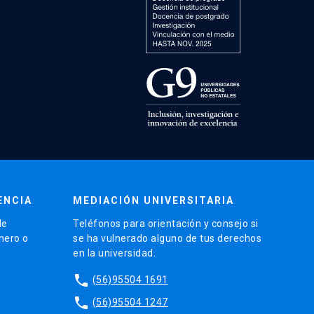
ENCIA
MEDIACIÓN UNIVERSITARIA
de
Teléfonos para orientación y consejo si
énero o
se ha vulnerado alguno de tus derechos
en la universidad.
phone
(56)95504 1691
phone
(56)95504 1247