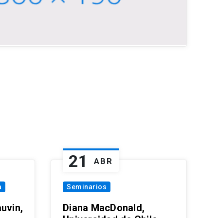
21
ABR
a
Seminarios
uvin,
Diana MacDonald,