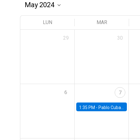
LUN
MAR
29
30
6
7
1:35 PM -
Pablo Cuba, FED Board