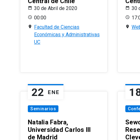
Central de Chile
Centr
30 de Abril de 2020
30 
00:00
17:
Facultad de Ciencias
Web
Económicas y Administrativas
UC
22
1
ENE
Seminarios
Conf
Natalia Fabra,
Sewo
Universidad Carlos III
Rese
de Madrid
Clev