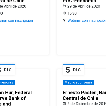
al de Chile
PUC-Economía
de Abril de 2020
29 de Abril de 2020
00
15:30
inar con inscripción
Webinar con inscripció
8
5
DIC
DIC
erencias
Macroeconomía
n Hur, Federal
Ernesto Pastén, Ba
rve Bank of
Central de Chile
eland
5 de Diciembre de 201