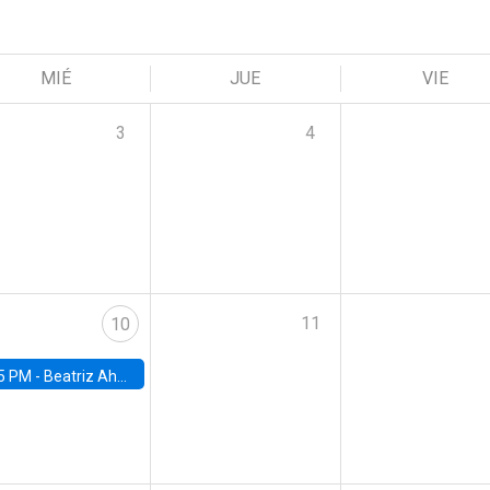
MIÉ
JUE
VIE
3
4
11
10
5 PM -
Beatriz Ahumada, PhD candidate, Universidad de Pittsburgh