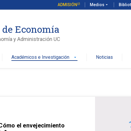
ADMISIÓN
Medios
arrow_drop_down
Biblio
o de Economía
nomía y Administración UC
Académicos e Investigación
Noticias
arrow_drop_down
 Cómo el envejecimiento