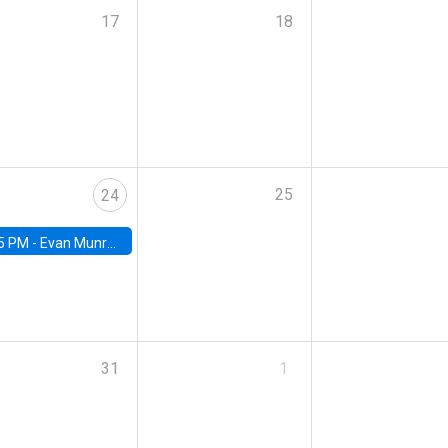
17
18
25
24
5 PM -
Evan Munro, Neyman Visiting Assistant Professor in the Department of Statistics at UC Berkeley
31
1