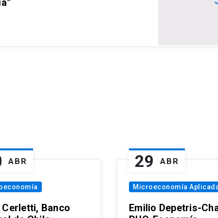
ia”
0
29
ABR
ABR
oeconomía
Microeconomía Aplicad
 Cerletti, Banco
Emilio Depetris-Cha