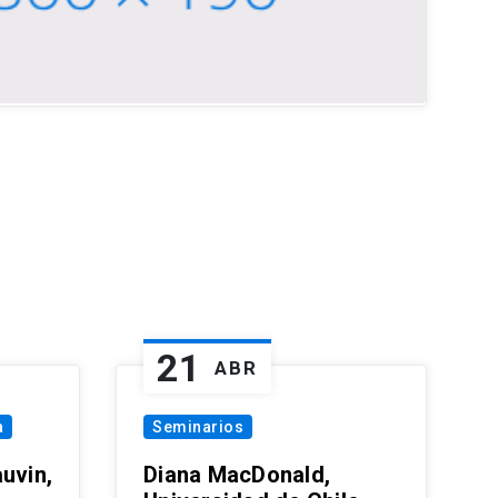
21
ABR
a
Seminarios
uvin,
Diana MacDonald,