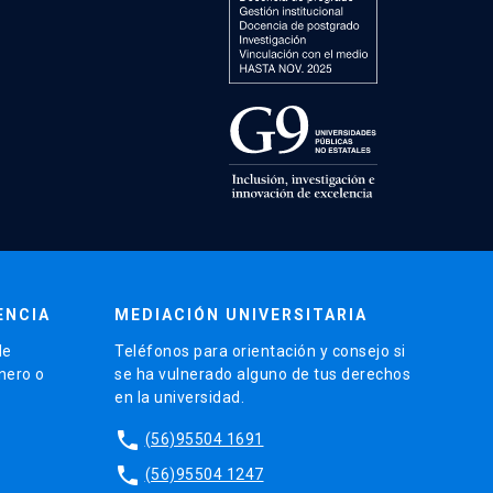
ENCIA
MEDIACIÓN UNIVERSITARIA
de
Teléfonos para orientación y consejo si
énero o
se ha vulnerado alguno de tus derechos
en la universidad.
phone
(56)95504 1691
phone
(56)95504 1247