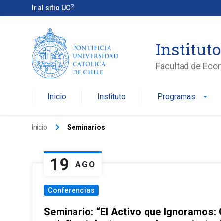
Ir al sitio UC
Institut
Facultad de Eco
Inicio
Instituto
Programas
arrow_drop_down
keyboard_arrow_right
Inicio
Seminarios
19
AGO
Conferencias
Seminario: “El Activo que Ignoramos: