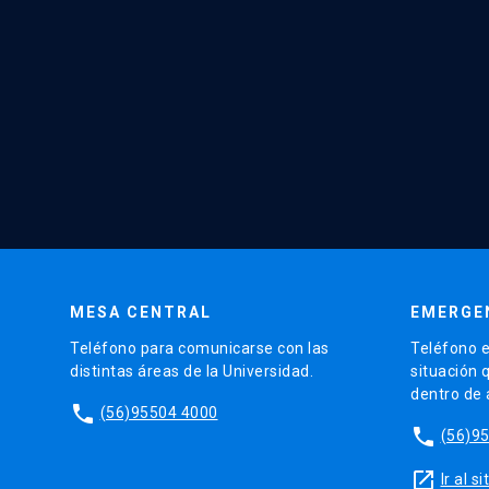
MESA CENTRAL
EMERGE
Teléfono para comunicarse con las
Teléfono e
distintas áreas de la Universidad.
situación 
dentro de
phone
(56)95504 4000
phone
(56)9
launch
Ir al 