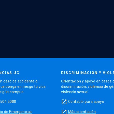
NCIAS UC
DISCRIMINACIÓN Y VIOL
n caso de accidente o
Orientación y apoyo en casos 
que ponga en riesgo tu vida
discriminación, violencia de g
 algún campus.
violencia sexual.
launch
5504 5000
Contacto para apoyo
launch
sitio de Emergencias
Más orientación