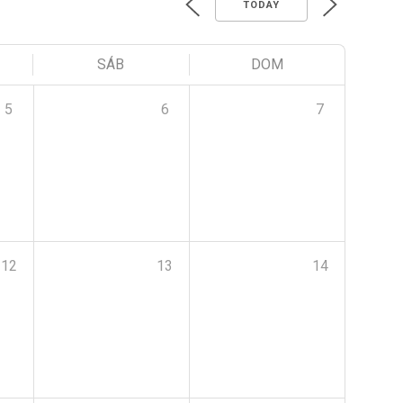
TODAY
SÁB
DOM
5
6
7
12
13
14