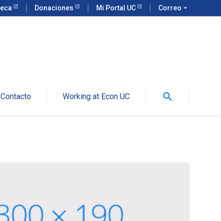
teca
Donaciones
Mi Portal UC
Correo
arrow_drop_down
search
Contacto
Working at Econ UC