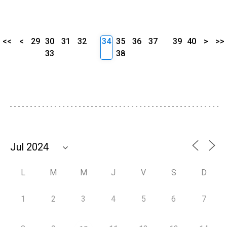
<<
<
29
30
31
32
34
35
36
37
39
40
>
>>
33
38
L
M
M
J
V
S
D
1
2
3
4
5
6
7