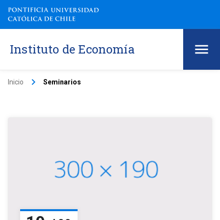
Instituto de Economía
keyboard_arrow_right
Inicio
Seminarios