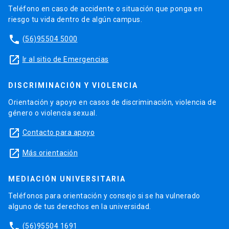
Teléfono en caso de accidente o situación que ponga en
riesgo tu vida dentro de algún campus.
phone
(56)95504 5000
launch
Ir al sitio de Emergencias
DISCRIMINACIÓN Y VIOLENCIA
Orientación y apoyo en casos de discriminación, violencia de
género o violencia sexual.
launch
Contacto para apoyo
launch
Más orientación
MEDIACIÓN UNIVERSITARIA
Teléfonos para orientación y consejo si se ha vulnerado
alguno de tus derechos en la universidad.
phone
(56)95504 1691