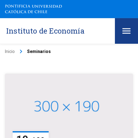
Instituto de Economía
keyboard_arrow_right
Inicio
Seminarios