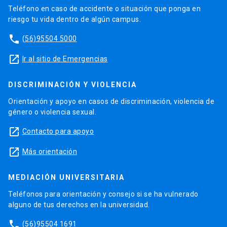
Teléfono en caso de accidente o situación que ponga en
riesgo tu vida dentro de algún campus.
phone
(56)95504 5000
launch
Ir al sitio de Emergencias
DISCRIMINACIÓN Y VIOLENCIA
Orientación y apoyo en casos de discriminación, violencia de
género o violencia sexual.
launch
Contacto para apoyo
launch
Más orientación
MEDIACIÓN UNIVERSITARIA
Teléfonos para orientación y consejo si se ha vulnerado
alguno de tus derechos en la universidad.
phone
(56)95504 1691