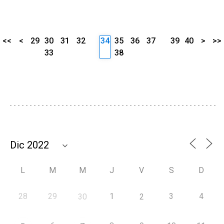
<<
<
29
30
31
32
34
35
36
37
39
40
>
>>
33
38
L
M
M
J
V
S
D
28
29
1
3
4
30
2