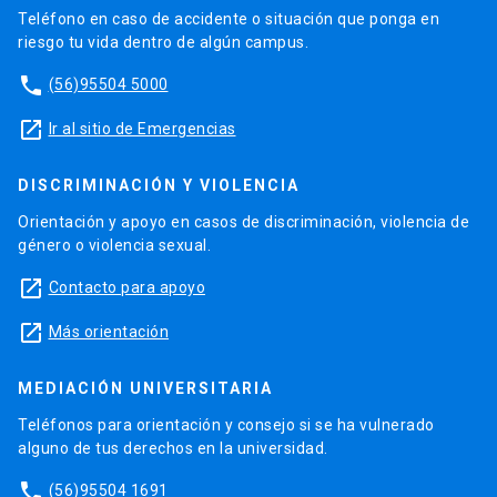
Teléfono en caso de accidente o situación que ponga en
riesgo tu vida dentro de algún campus.
phone
(56)95504 5000
launch
Ir al sitio de Emergencias
DISCRIMINACIÓN Y VIOLENCIA
Orientación y apoyo en casos de discriminación, violencia de
género o violencia sexual.
launch
Contacto para apoyo
launch
Más orientación
MEDIACIÓN UNIVERSITARIA
Teléfonos para orientación y consejo si se ha vulnerado
alguno de tus derechos en la universidad.
phone
(56)95504 1691