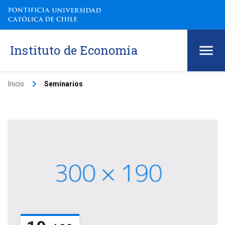
Instituto de Economía
keyboard_arrow_right
Inicio
Seminarios