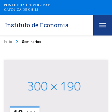
Instituto de Economía
keyboard_arrow_right
Inicio
Seminarios