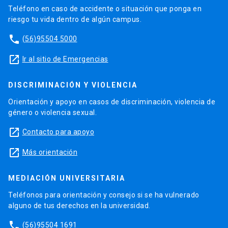
Teléfono en caso de accidente o situación que ponga en
riesgo tu vida dentro de algún campus.
phone
(56)95504 5000
launch
Ir al sitio de Emergencias
DISCRIMINACIÓN Y VIOLENCIA
Orientación y apoyo en casos de discriminación, violencia de
género o violencia sexual.
launch
Contacto para apoyo
launch
Más orientación
MEDIACIÓN UNIVERSITARIA
Teléfonos para orientación y consejo si se ha vulnerado
alguno de tus derechos en la universidad.
phone
(56)95504 1691