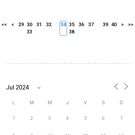
<<
<
29
30
31
32
34
35
36
37
39
40
>
>>
33
38
L
M
M
J
V
S
D
1
2
3
4
5
6
7