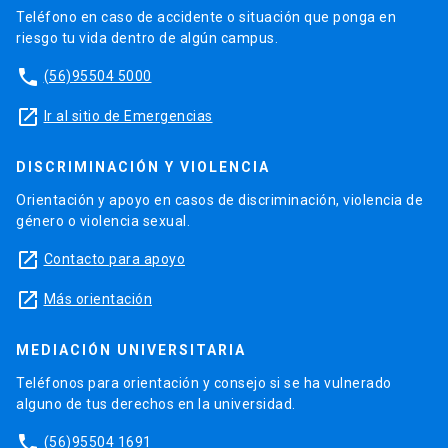
Teléfono en caso de accidente o situación que ponga en
riesgo tu vida dentro de algún campus.
phone
(56)95504 5000
launch
Ir al sitio de Emergencias
DISCRIMINACIÓN Y VIOLENCIA
Orientación y apoyo en casos de discriminación, violencia de
género o violencia sexual.
launch
Contacto para apoyo
launch
Más orientación
MEDIACIÓN UNIVERSITARIA
Teléfonos para orientación y consejo si se ha vulnerado
alguno de tus derechos en la universidad.
phone
(56)95504 1691