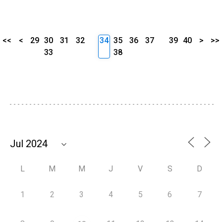
<<
<
29
30
31
32
34
35
36
37
39
40
>
>>
33
38
L
M
M
J
V
S
D
1
2
3
4
5
6
7