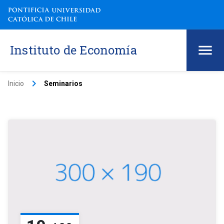
Instituto de Economía
keyboard_arrow_right
Inicio
Seminarios