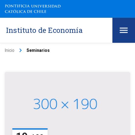
Instituto de Economía
keyboard_arrow_right
Inicio
Seminarios