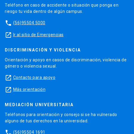
Teléfono en caso de accidente o situación que ponga en
riesgo tu vida dentro de algún campus.
phone
(56)95504 5000
launch
Ir al sitio de Emergencias
DISCRIMINACIÓN Y VIOLENCIA
Orientación y apoyo en casos de discriminación, violencia de
género o violencia sexual.
launch
Contacto para apoyo
launch
Más orientación
MEDIACIÓN UNIVERSITARIA
Teléfonos para orientación y consejo si se ha vulnerado
alguno de tus derechos en la universidad.
phone
(56)95504 1691