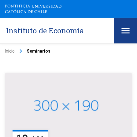
Instituto de Economía
keyboard_arrow_right
Inicio
Seminarios