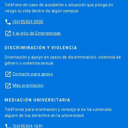
Teléfono en caso de accidente o situación que ponga en
riesgo tu vida dentro de algún campus.
phone
(56)95504 5000
launch
Ir al sitio de Emergencias
DISCRIMINACIÓN Y VIOLENCIA
Orientación y apoyo en casos de discriminación, violencia de
género o violencia sexual.
launch
Contacto para apoyo
launch
Más orientación
MEDIACIÓN UNIVERSITARIA
Teléfonos para orientación y consejo si se ha vulnerado
alguno de tus derechos en la universidad.
phone
(56)95504 1691