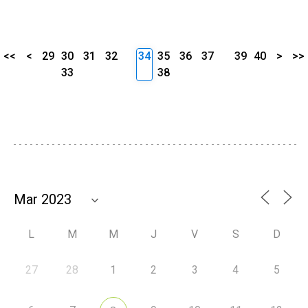
<<
<
29
30
31
32
34
35
36
37
39
40
>
>>
33
38
L
M
M
J
V
S
D
27
28
1
2
3
4
5